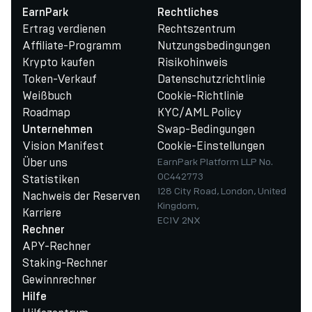
EarnPark
Rechtliches
Ertrag verdienen
Rechtszentrum
Affiliate-Programm
Nutzungsbedingungen
Krypto kaufen
Risikohinweis
Token-Verkauf
Datenschutzrichtlinie
Weißbuch
Cookie-Richtlinie
Roadmap
KYC/AML Policy
Swap-Bedingungen
Unternehmen
Vision Manifest
Cookie-Einstellungen
Über uns
EarnPark Platform LLP No.
OC442773
Statistiken
128 City Road, London, United
Nachweis der Reserven
Kingdom,
Karriere
EC1V 2NX
Rechner
APY-Rechner
Staking-Rechner
Gewinnrechner
Hilfe