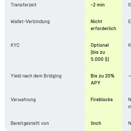
Transferzeit
1
~2 min
Wallet-Verbindung
E
Nicht
erforderlich
KYC
K
Optional
(bis zu
5.000 $)
Yield nach dem Bridging
Bis zu 20%
APY
Verwahrung
N
Fireblocks
c
Bereitgestellt von
N
1inch