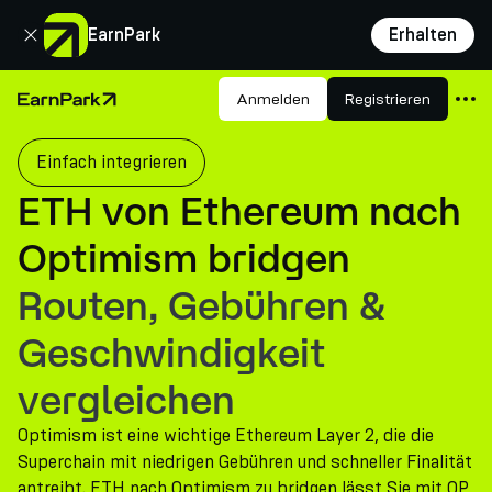
Schließen
EarnPark
Erhalten
Produkte
Anmelden
Registrieren
Startseite
Märkte
Einfach integrieren
Rechner
ETH von Ethereum nach
PARK Token
Optimism bridgen
Ressourcen
Routen, Gebühren &
Unternehmen
Geschwindigkeit
vergleichen
Optimism ist eine wichtige Ethereum Layer 2, die die
Superchain mit niedrigen Gebühren und schneller Finalität
antreibt. ETH nach Optimism zu bridgen lässt Sie mit OP