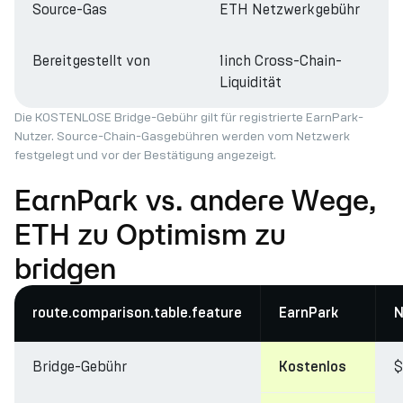
Source-Gas
ETH Netzwerkgebühr
Bereitgestellt von
1inch Cross-Chain-
Liquidität
Die KOSTENLOSE Bridge-Gebühr gilt für registrierte EarnPark-
Nutzer. Source-Chain-Gasgebühren werden vom Netzwerk
festgelegt und vor der Bestätigung angezeigt.
EarnPark vs. andere Wege,
ETH zu Optimism zu
bridgen
route.comparison.table.feature
EarnPark
N
Bridge-Gebühr
$
Kostenlos