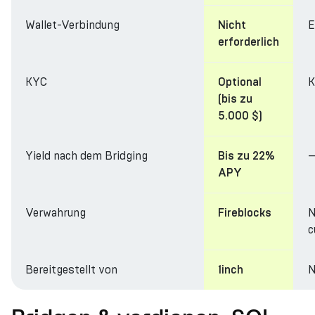
Wallet-Verbindung
E
Nicht
erforderlich
KYC
K
Optional
(bis zu
5.000 $)
Yield nach dem Bridging
Bis zu 22%
APY
Verwahrung
N
Fireblocks
c
Bereitgestellt von
N
1inch