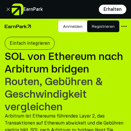
Schließen
EarnPark
Erhalten
Produkte
Anmelden
Registrieren
Startseite
Märkte
Einfach integrieren
Rechner
SOL von Ethereum nach
PARK Token
Arbitrum bridgen
Ressourcen
Routen, Gebühren &
Unternehmen
Geschwindigkeit
vergleichen
Arbitrum ist Ethereums führendes Layer 2, das
Transaktionen auf Ethereum abwickelt und die Gebühren
niedrig hält. SOL nach Arbitrum zu bridgen lässt Sie