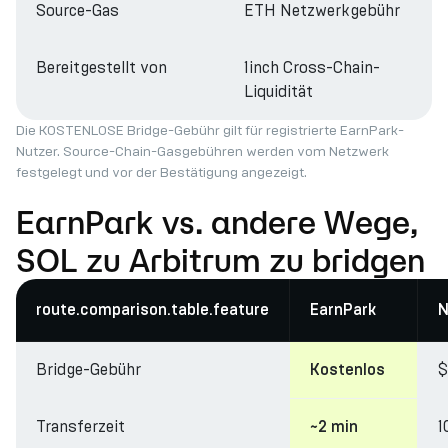
Source-Gas
ETH Netzwerkgebühr
Bereitgestellt von
1inch Cross-Chain-
Liquidität
Die KOSTENLOSE Bridge-Gebühr gilt für registrierte EarnPark-
Nutzer. Source-Chain-Gasgebühren werden vom Netzwerk
festgelegt und vor der Bestätigung angezeigt.
EarnPark vs. andere Wege,
SOL zu Arbitrum zu bridgen
route.comparison.table.feature
EarnPark
N
Bridge-Gebühr
$
Kostenlos
Transferzeit
1
~2 min