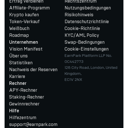
Ertrag verdienen
Rechtszentrum
Affiliate-Programm
Nutzungsbedingungen
Krypto kaufen
Risikohinweis
Token-Verkauf
Datenschutzrichtlinie
Weißbuch
Cookie-Richtlinie
Roadmap
KYC/AML Policy
Swap-Bedingungen
Unternehmen
Vision Manifest
Cookie-Einstellungen
Über uns
EarnPark Platform LLP No.
OC442773
Statistiken
128 City Road, London, United
Nachweis der Reserven
Kingdom,
Karriere
EC1V 2NX
Rechner
APY-Rechner
Staking-Rechner
Gewinnrechner
Hilfe
Hilfezentrum
support@earnpark.com