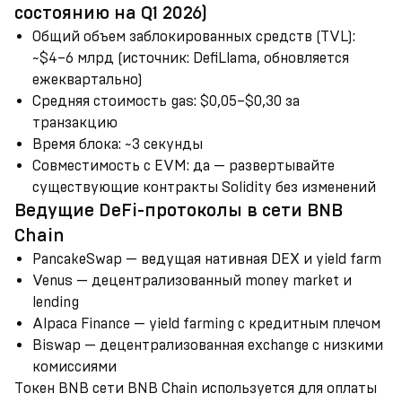
состоянию на Q1 2026)
Общий объем заблокированных средств (TVL)
:
~$4–6 млрд (источник: DefiLlama, обновляется
ежеквартально)
Средняя стоимость gas
:
$0,05–$0,30 за
транзакцию
Время блока
:
~3 секунды
Совместимость с EVM
:
да — развертывайте
существующие контракты Solidity без изменений
Ведущие DeFi-протоколы в сети BNB
Chain
PancakeSwap — ведущая нативная DEX и yield farm
Venus — децентрализованный money market и
lending
Alpaca Finance — yield farming с кредитным плечом
Biswap — децентрализованная exchange с низкими
комиссиями
Токен BNB сети BNB Chain используется для оплаты