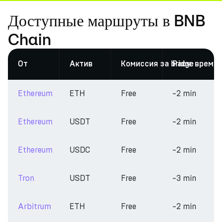
Доступные маршруты в BNB
Chain
От
Актив
Комиссия за bridge
Расч. время
Ethereum
ETH
Free
~2 min
Ethereum
USDT
Free
~2 min
Ethereum
USDC
Free
~2 min
Tron
USDT
Free
~3 min
Arbitrum
ETH
Free
~2 min