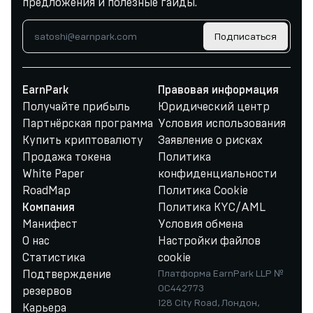
предложения и полезные гайды.
Подписаться
EarnPark
Правовая информация
Получайте прибыль
Юридический центр
Партнёрская программа
Условия использования
Купить криптовалюту
Заявление о рисках
Продажа токена
Политика
White Paper
конфиденциальности
RoadMap
Политика Cookie
Политика KYC/AML
Компания
Манифест
Условия обмена
О нас
Настройки файлов
Статистика
cookie
Подтверждение
Платформа EarnPark LLP №
OC442773
резервов
128 City Road, Лондон,
Карьера