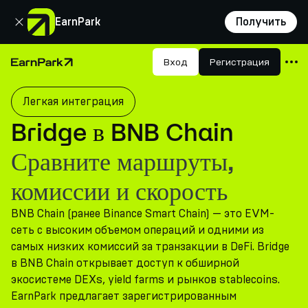
Закрыть
EarnPark
Получить
Продукты
Вход
Регистрация
Главная страница
Рынки
Легкая интеграция
Калькуляторы
Bridge в BNB Chain
Токен PARK
Сравните маршруты,
Ресурсы
комиссии и скорость
Компания
BNB Chain (ранее Binance Smart Chain) — это EVM-
сеть с высоким объемом операций и одними из
самых низких комиссий за транзакции в DeFi. Bridge
в BNB Chain открывает доступ к обширной
экосистеме DEXs, yield farms и рынков stablecoins.
EarnPark предлагает зарегистрированным