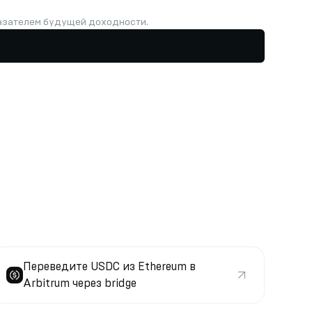
казателем будущей доходности.
Переведите USDC из Ethereum в
Arbitrum через bridge