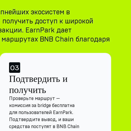
упнейших экосистем в
м получить доступ к широкой
закции. EarnPark дает
х маршрутах BNB Chain благодаря
03
Подтвердить и
получить
Проверьте маршрут —
комиссия за bridge бесплатна
для пользователей EarnPark.
Подтвердите вывод, и ваши
средства поступят в BNB Chain