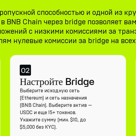
пропускной способностью и одной из кр
 BNB Chain через bridge позволяет ва
ложений с низкими комиссиями за тран
ям нулевые комиссии за bridge на все
02
Настройте Bridge
Выберите исходную сеть
(Ethereum) и сеть назначения
(BNB Chain). Выберите актив —
USDC и еще 15+ токенов.
Укажите сумму (мин. $10, до
$5,000 без KYC).