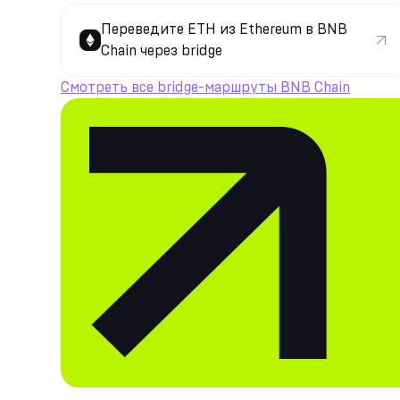
Переведите ETH из Ethereum в BNB
Chain через bridge
Смотреть все bridge-маршруты BNB Chain