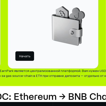
Начать
EarnPark является централизованной платформой. Вам нужен USD
за gas source-chain в ETH при отправке депозита — отдельно от н
DC: Ethereum → BNB Cha