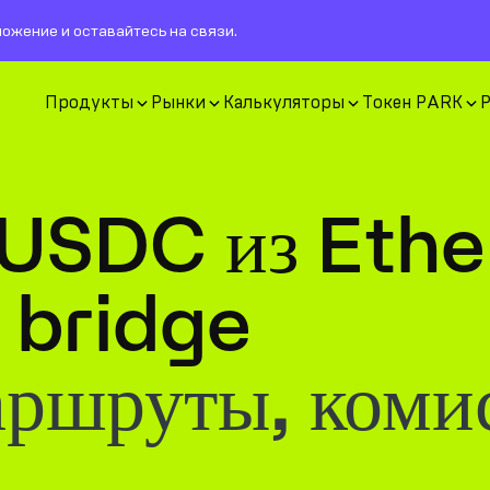
ожение и оставайтесь на связи.
Продукты
Рынки
Калькуляторы
Токен PARK
 USDC из Eth
 bridge
аршруты, коми