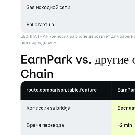
Gas исходной сети
Работает на
БЕСПЛАТНАЯ комиссия за bridge действует для зарегис
подтверждением.
EarnPark vs. другие
Chain
route.comparison.table.feature
EarnPar
Комиссия за bridge
Беспла
Время перевода
~2 min