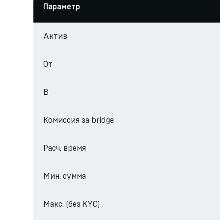
Параметр
Актив
От
В
Комиссия за bridge
Расч. время
Мин. сумма
Макс. (без KYC)