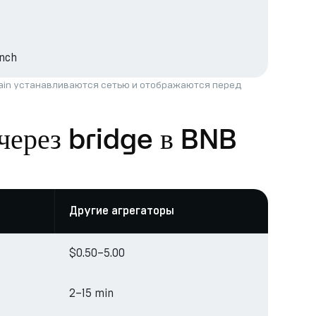
nch
hain устанавливаются сетью и отображаются перед
через bridge в BNB
Другие агрегаторы
$0.50–5.00
2–15 min