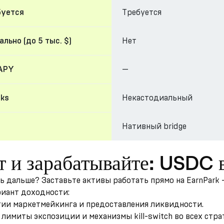
Требуется
буется
Нет
льно (до 5 тыс. $)
—
APY
Некастодиальный
cks
Нативный bridge
ст и зарабатывайте: USDC
ть дальше? Заставьте активы работать прямо на EarnPark
риант доходности:
гии маркетмейкинга и предоставления ликвидности.
лимиты экспозиции и механизмы kill-switch во всех стра