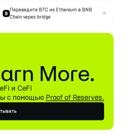
Переведите BTC из Ethereum в BNB
Chain через bridge
 Earn More.
Fi и CeFi
ны с помощью
Proof of Reserves.
атывать