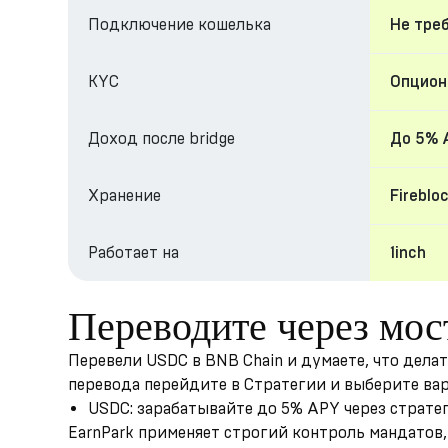
Подключение кошелька
Не тре
KYC
Опциона
Доход после bridge
До 5% 
Хранение
Fireblo
Работает на
1inch
Переводите через мо
Перевели USDC в BNB Chain и думаете, что дела
перевода перейдите в Стратегии и выберите ва
USDC: зарабатывайте до 5% APY через страте
EarnPark применяет строгий контроль мандатов, 