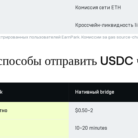
Комиссия сети ETH
Кроссчейн-ликвидность 1i
трированных пользователей EarnPark. Комиссии за gas source-c
 способы отправить USDC 
k
Нативный bridge
$0.50–2
тно
10–20 minutes