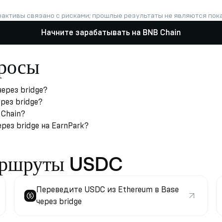
оактивы связано с рисками; прошлые результаты не являются по
Начните зарабатывать на BNB Chain
просы
ерез bridge?
рез bridge?
 Chain?
рез bridge на EarnPark?
аршруты USDC
Переведите USDC из Ethereum в Base
через bridge