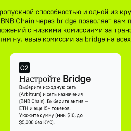
пропускной способностью и одной из кр
BNB Chain через bridge позволяет вам 
ложений с низкими комиссиями за тран
ям нулевые комиссии за bridge на все
02
Настройте Bridge
Выберите исходную сеть
(Arbitrum) и сеть назначения
(BNB Chain). Выберите актив —
ETH и еще 15+ токенов.
Укажите сумму (мин. $10, до
$5,000 без KYC).