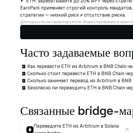
ETH: зарабатывайте до 20% APY через страте
EarnPark применяет строгий контроль мандатов, 
стратегии — низкий риск ≠ отсутствие риска.
Доходность не гарантируется. Инвестирование в крипт
Часто задаваемые во
Как перевести ETH из Arbitrum в BNB Chain че
Сколько стоит перевести ETH в BNB Chain чер
Сколько занимает перевод из Arbitrum в BNB 
Безопасно ли переводить ETH в BNB Chain чере
Связанные bridge-м
Переведите ETH из Arbitrum в Solana