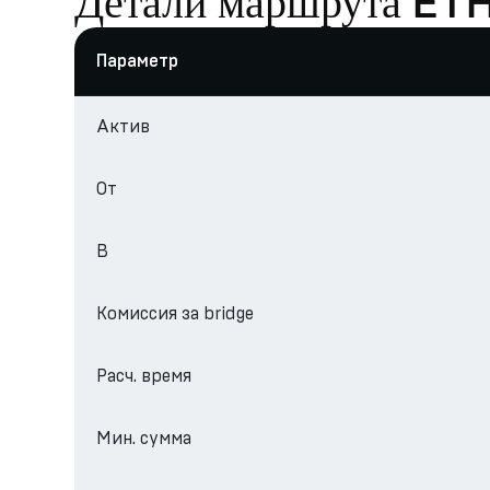
Детали маршрута ETH
Параметр
Актив
От
В
Комиссия за bridge
Расч. время
Мин. сумма