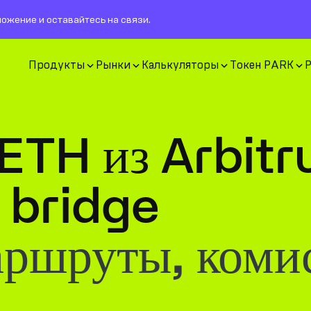
ожение и оставайтесь на связи.
Продукты
Рынки
Калькуляторы
Токен PARK
 ETH из Arbit
 bridge
аршруты, коми