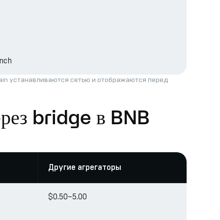
nch
hain устанавливаются сетью и отображаются перед
ерез bridge в BNB
Другие агрегаторы
$0.50–5.00