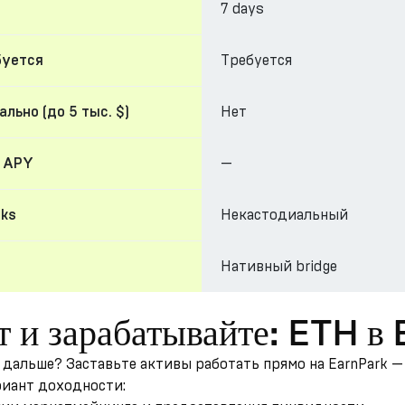
7 days
Требуется
буется
Нет
льно (до 5 тыс. $)
—
 APY
Некастодиальный
cks
Нативный bridge
т и зарабатывайте: ETH в
ь дальше? Заставьте активы работать прямо на EarnPark 
риант доходности: