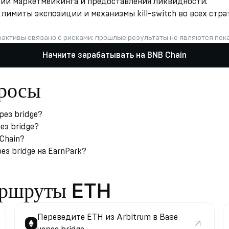
гии маркетмейкинга и предоставления ликвидности.
лимиты экспозиции и механизмы kill-switch во всех стра
оактивы связано с рисками; прошлые результаты не являются по
Начните зарабатывать на BNB Chain
просы
рез bridge?
ез bridge?
Chain?
з bridge на EarnPark?
аршруты ETH
Переведите ETH из Arbitrum в Base