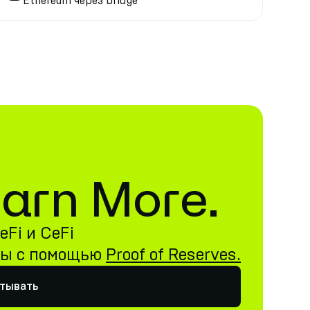
Ethereum через bridge
 Earn More.
Fi и CeFi
ны с помощью
Proof of Reserves.
атывать