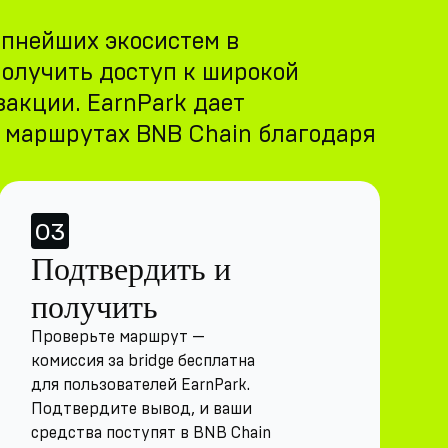
упнейших экосистем в
получить доступ к широкой
закции. EarnPark дает
х маршрутах BNB Chain благодаря
03
Подтвердить и
получить
Проверьте маршрут —
комиссия за bridge бесплатна
для пользователей EarnPark.
Подтвердите вывод, и ваши
средства поступят в BNB Chain