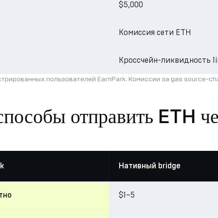
$5,000
Комиссия сети ETH
Кроссчейн-ликвидность 1i
трированных пользователей EarnPark. Комиссии за gas source-c
способы отправить ETH ч
k
Нативный bridge
$1–5
тно