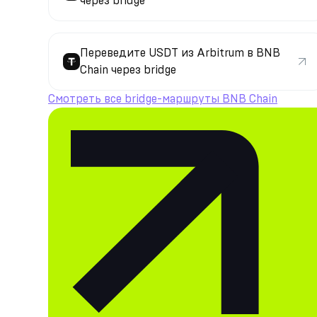
через bridge
Переведите USDT из Arbitrum в BNB
Chain через bridge
Смотреть все bridge-маршруты BNB Chain