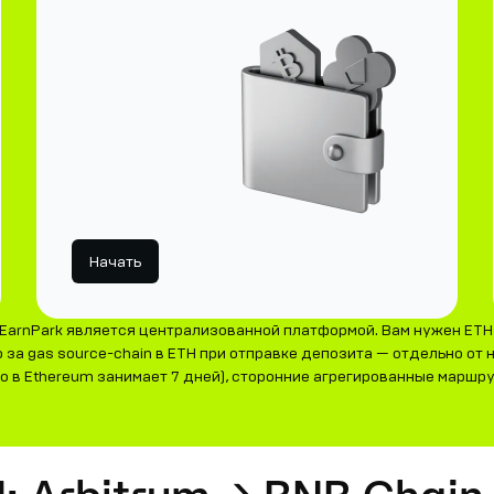
Начать
EarnPark является централизованной платформой. Вам нужен ETH 
за gas source-chain в ETH при отправке депозита — отдельно от н
но в Ethereum занимает 7 дней), сторонние агрегированные маршр