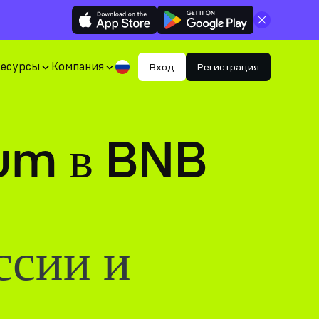
Закрыть
Ресурсы
Компания
Вход
Регистрация
rum в BNB
ссии и