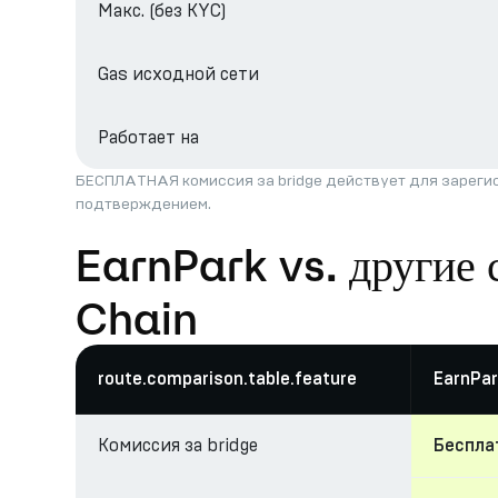
Макс. (без KYC)
Gas исходной сети
Работает на
БЕСПЛАТНАЯ комиссия за bridge действует для зарегис
подтверждением.
EarnPark vs. другие 
Chain
route.comparison.table.feature
EarnPar
Комиссия за bridge
Беспла