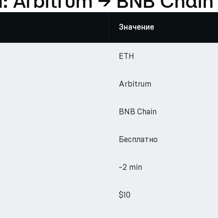
: Arbitrum → BNB Chain
Значение
ETH
Arbitrum
BNB Chain
Бесплатно
~2 min
$10