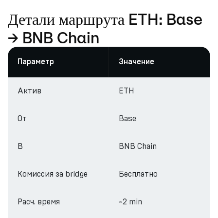
Детали маршрута ETH: Base
→ BNB Chain
Параметр
Значение
Актив
ETH
От
Base
В
BNB Chain
Комиссия за bridge
Бесплатно
Расч. время
~2 min