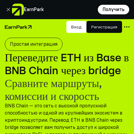
Закрыть
EarnPark
Получить
Продукты
Вход
Регистрация
Главная страница
Рынки
Простая интеграция
Калькуляторы
Переведите ETH из Base в
Токен PARK
BNB Chain через bridge
Ресурсы
Сравните маршруты,
Компания
комиссии и скорость
BNB Chain — это сеть с высокой пропускной
способностью и одной из крупнейших экосистем в
криптоиндустрии. Перевод ETH в BNB Chain через
bridge позволяет вам получить доступ к широкой