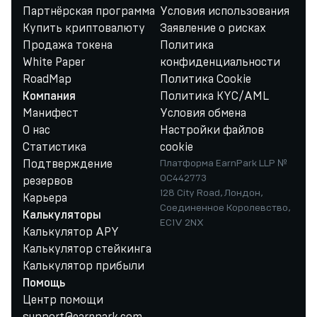
Партнёрская программа
Условия использования
Купить криптовалюту
Заявление о рисках
Продажа токена
Политика
White Paper
конфиденциальности
RoadMap
Политика Cookie
Политика KYC/AML
Компания
Манифест
Условия обмена
О нас
Настройки файлов
Статистика
cookie
Подтверждение
Платформа EarnPark LLP №
OC442773
резервов
128 City Road, Лондон,
Карьера
Соединенное Королевство,
Калькуляторы
EC1V 2NX
Калькулятор APY
Калькулятор стейкинга
Калькулятор прибыли
Помощь
Центр помощи
support@earnpark.com