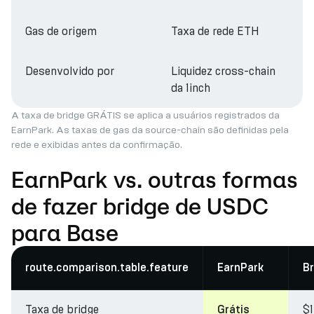
Gas de origem
Taxa de rede ETH
Desenvolvido por
Liquidez cross-chain
da 1inch
A taxa de bridge GRÁTIS se aplica a usuários registrados da
EarnPark. As taxas de gas da source-chain são definidas pela
rede e exibidas antes da confirmação.
EarnPark vs. outras formas
de fazer bridge de USDC
para Base
route.comparison.table.feature
EarnPark
Br
Taxa de bridge
$
Grátis