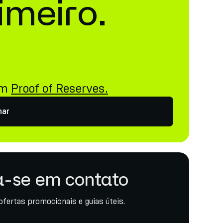
imeiro.
i
om
Proof of Reserves.
har
-se em contato
ofertas promocionais e guias úteis.