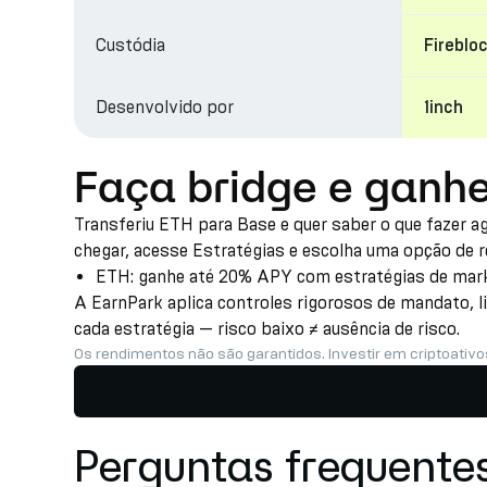
Custódia
Fireblo
Desenvolvido por
1inch
Faça bridge e ganh
Transferiu ETH para Base e quer saber o que fazer a
chegar, acesse Estratégias e escolha uma opção de 
ETH: ganhe até 20% APY com estratégias de marke
A EarnPark aplica controles rigorosos de mandato, l
cada estratégia — risco baixo ≠ ausência de risco.
Os rendimentos não são garantidos. Investir em criptoativo
Perguntas frequente