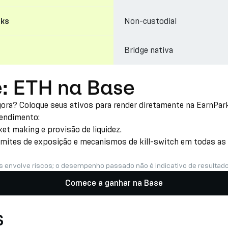
Non-custodial
cks
Bridge nativa
e: ETH na Base
gora? Coloque seus ativos para render diretamente na EarnPar
rendimento:
t making e provisão de liquidez.
imites de exposição e mecanismos de kill-switch em todas as e
s envolve riscos; o desempenho passado não é indicativo de resultado
Comece a ganhar na Base
s