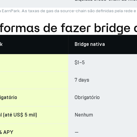
a EarnPark. As taxas de gas da source-chain são definidas pela rede e
 formas de fazer bridge
k
Bridge nativa
$1–5
7 days
Obrigatório
igatório
Nenhum
l (até US$ 5 mil)
—
% APY