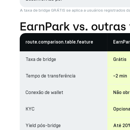
A taxa de bridge GRÁTIS se aplica a usuários registrados d
EarnPark vs. outras
route.comparison.table.feature
EarnPar
Taxa de bridge
Grátis
Tempo de transferência
~2 min
Conexão de wallet
Não obr
KYC
Opciona
Yield pós-bridge
Até 20