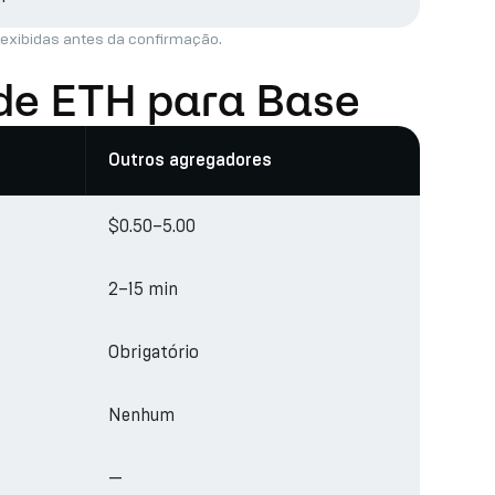
 exibidas antes da confirmação.
 de ETH para Base
Outros agregadores
$0.50–5.00
2–15 min
Obrigatório
Nenhum
—