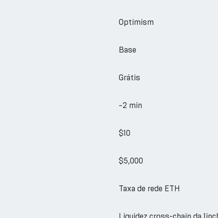
Optimism
Base
Grátis
~2 min
$10
$5,000
Taxa de rede ETH
Liquidez cross-chain da 1inc