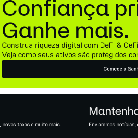
Confiança pr
Ganhe mais.
Construa riqueza digital com DeFi & CeF
Veja como seus ativos são protegidos c
Comece a Gan
Mantenha
, novas taxas e muito mais.
Enviaremos notícias, 