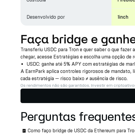
Fireblo
Desenvolvido por
1inch
Faça bridge e ganh
Transferiu USDC para Tron e quer saber o que fazer 
chegar, acesse Estratégias e escolha uma opção de 
USDC: ganhe até 5% APY com estratégias de marke
A EarnPark aplica controles rigorosos de mandato, l
cada estratégia — risco baixo ≠ ausência de risco.
Os rendimentos não são garantidos. Investir em criptoativo
Perguntas frequente
Como faço bridge de USDC da Ethereum para Tr