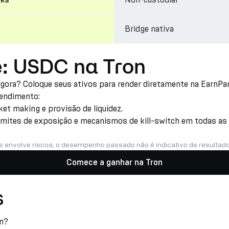
cks
Bridge nativa
e: USDC na Tron
agora? Coloque seus ativos para render diretamente na EarnPa
rendimento:
t making e provisão de liquidez.
imites de exposição e mecanismos de kill-switch em todas as e
s envolve riscos; o desempenho passado não é indicativo de resultado
Comece a ganhar na Tron
s
on?