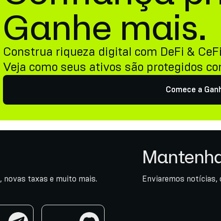
Ganhe mais.
Construa riqueza digital com DeFi & CeF
Veja como seus ativos são protegidos c
Comece a Gan
Mantenha
, novas taxas e muito mais.
Enviaremos notícias, 
am
discord