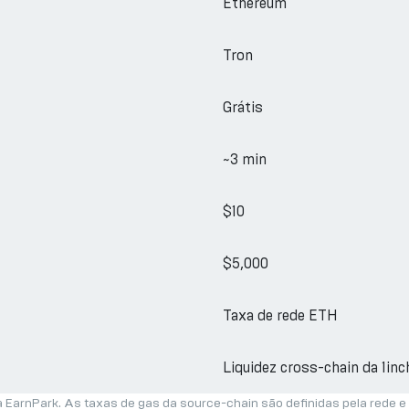
Ethereum
Tron
Grátis
~3 min
$10
$5,000
Taxa de rede ETH
Liquidez cross-chain da 1inc
a EarnPark. As taxas de gas da source-chain são definidas pela rede e