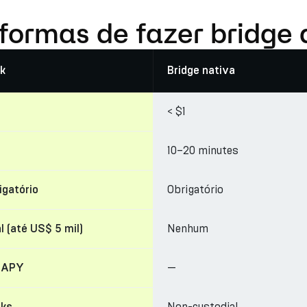
 formas de fazer bridge
k
Bridge nativa
< $1
10–20 minutes
Obrigatório
igatório
Nenhum
l (até US$ 5 mil)
—
 APY
Non-custodial