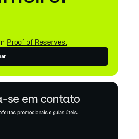
i
om
Proof of Reserves.
har
-se em contato
ofertas promocionais e guias úteis.