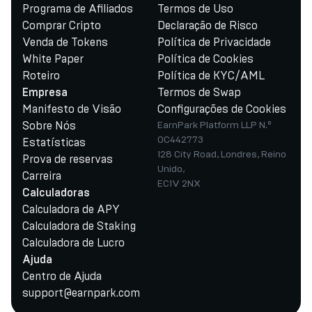
Programa de Afiliados
Termos de Uso
Comprar Cripto
Declaração de Risco
Venda de Tokens
Política de Privacidade
White Paper
Política de Cookies
Roteiro
Política de KYC/AML
Termos de Swap
Empresa
Manifesto de Visão
Configurações de Cookies
Sobre Nós
EarnPark Platform LLP N.º
OC442773
Estatísticas
128 City Road, Londres, Reino
Prova de reservas
Unido,
Carreira
EC1V 2NX
Calculadoras
Calculadora de APY
Calculadora de Staking
Calculadora de Lucro
Ajuda
Centro de Ajuda
support@earnpark.com