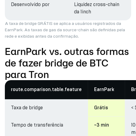
Desenvolvido por
Liquidez cross-chain
da 1inch
A taxa de bridge GRÁTIS se aplica a usuários registrados da
EarnPark. As taxas de gas da source-chain são definidas pela
rede e exibidas antes da confirmação.
EarnPark vs. outras formas
de fazer bridge de BTC
para Tron
route.comparison.table.feature
EarnPark
Br
Taxa de bridge
< 
Grátis
Tempo de transferência
1
~3 min
m