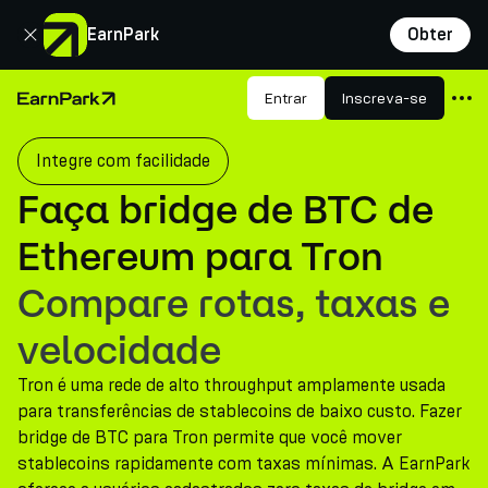
Fechar
EarnPark
Obter
Produtos
Entrar
Inscreva-se
Página Inicial
Mercados
Integre com facilidade
Calculadoras
Faça bridge de BTC de
PARK Token
Ethereum para Tron
Recursos
Compare rotas, taxas e
Empresa
velocidade
Tron é uma rede de alto throughput amplamente usada
para transferências de stablecoins de baixo custo. Fazer
bridge de BTC para Tron permite que você mover
stablecoins rapidamente com taxas mínimas. A EarnPark