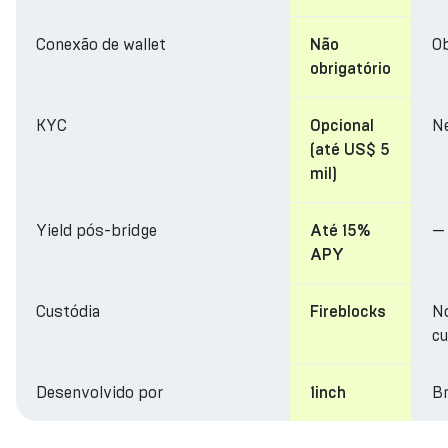
Conexão de wallet
Ob
Não
obrigatório
KYC
N
Opcional
(até US$ 5
mil)
Yield pós-bridge
—
Até 15%
APY
Custódia
N
Fireblocks
cu
Desenvolvido por
Br
1inch