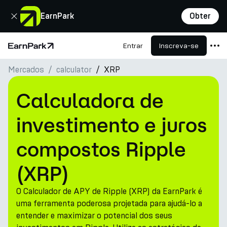
Fechar
EarnPark
Obter
Entrar
Inscreva-se
Página Inicial
Mercados
сalculator
XRP
Produtos
Mercados
Calculadora de
Calculadoras
investimento e juros
PARK Token
compostos Ripple
Recursos
(XRP)
Empresa
O Calculador de APY de Ripple (XRP) da EarnPark é
uma ferramenta poderosa projetada para ajudá-lo a
entender e maximizar o potencial dos seus