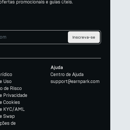
ofertas promocionais e guias úteis.
Inscreva-se
Ajuda
rídico
Centro de Ajuda
e Uso
support@earnpark.com
o de Risco
de Privacidade
de Cookies
 de KYC/AML
e Swap
ações de