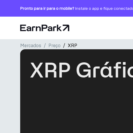
Pronto para ir para o mobile?
Instale o app e fique conectad
Página Inicial
Mercados
Preço
XRP
Produtos
XRP Gráfi
Mercados
Calculadoras
PARK Token
Recursos
Empresa