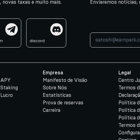
, novas taxas e muito mais.
Enviaremos notícias, 
am
discord
am
discord
Empresa
Legal
e APY
Manifesto de Visão
Centro Ju
 Staking
Sobre Nós
Termos d
 Lucro
Estatísticas
Declaraçã
Prova de reservas
Política 
Carreira
Política 
Política
Termos d
Configur