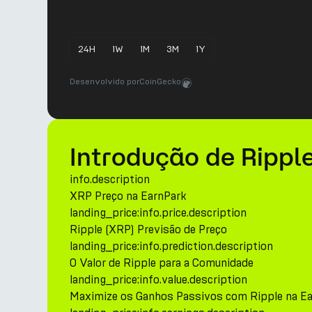
24
H
1
W
1
M
3
M
1
Y
Desenvolvido por
CoinGecko
Introdução de Rippl
info.description
XRP Preço na EarnPark
landing_price:info.price.description
Ripple (XRP) Previsão de Preço
landing_price:info.prediction.description
O Valor de Ripple para a Comunidade
landing_price:info.value.description
Maximize os Ganhos Passivos com Ripple na E