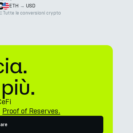
ETH
→
USD
Tutte le conversioni crypto
ia.
più.
CeFi
n
Proof of Reserves.
nare