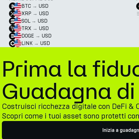
BTC
→
USD
XRP
→
USD
SOL
→
USD
TRX
→
USD
DOGE
→
USD
LINK
→
USD
Prima la fiduc
Guadagna di 
Costruisci ricchezza digitale con DeFi & 
Scopri come i tuoi asset sono protetti co
Inizia a guadag