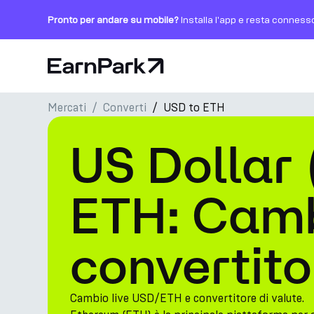
Pronto per andare su mobile?
Installa l'app e resta conness
Pagina principale
Mercati
Converti
USD to ETH
Prodotti
US Dollar
Mercati
Calcolatori
ETH: Camb
PARK Token
convertito
Risorse
Azienda
Cambio live USD/ETH e convertitore di valute.