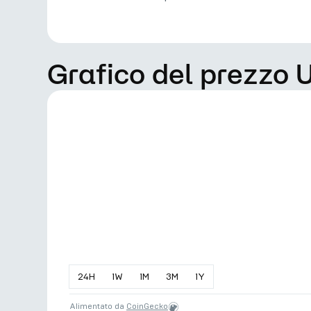
Grafico del prezzo 
24
H
1
W
1
M
3
M
1
Y
Alimentato da
CoinGecko