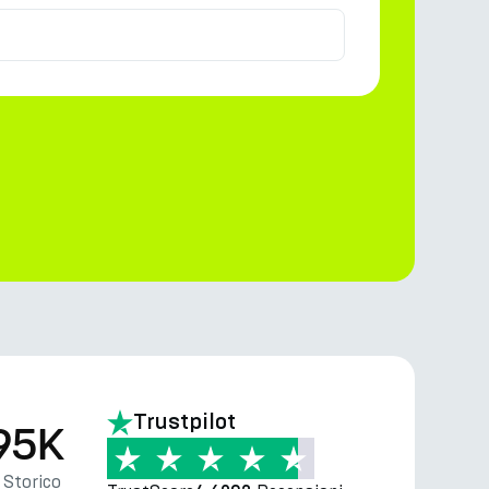
Trustpilot
95K
Storico