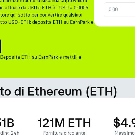
smart contract e la seconda criptovaluta
bio attuale da USD a ETH è 1 USD = 0.0005
atore qui sotto per convertire qualsiasi
retto USD–ETH: deposita ETH su EarnPark e
Deposita ETH su EarnPark e mettili a
ato di Ethereum (ETH)
51B
121M ETH
$4.
ading 24h
Fornitura circolante
Massimo 