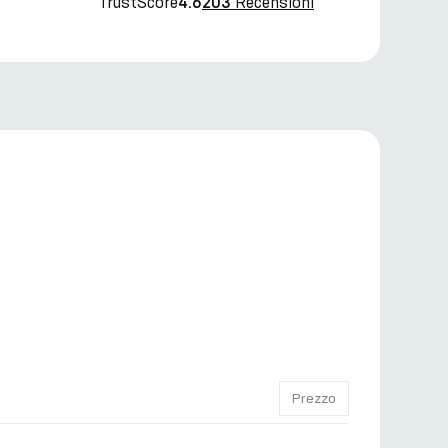
TrustScore
Recensioni
4.6
203
Prezzo