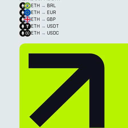
ETH
→
BRL
ETH
→
EUR
ETH
→
GBP
ETH
→
USDT
ETH
→
USDC