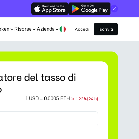
Chiudi
oken
Risorse
Azienda
Accedi
Iscriviti
tore del tasso di
o
1 USD = 0.0005 ETH
-1.22%
(24 h)