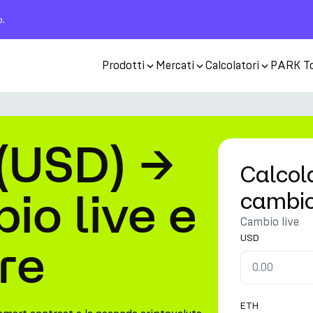
o.
Prodotti
Mercati
Calcolatori
PARK T
 (USD) →
Calcola
io live e
cambi
Cambio live
USD
re
ETH