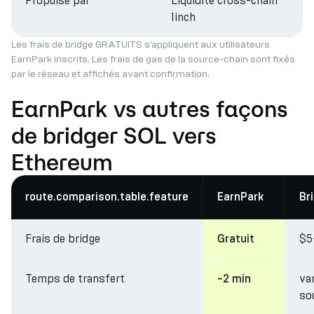
Propulsé par
Liquidité cross-chain
1inch
Les frais de bridge GRATUITS s’appliquent aux utilisateurs
EarnPark inscrits. Les frais de gas de la source-chain sont fixés
par le réseau et affichés avant confirmation.
EarnPark vs autres façons
de bridger SOL vers
Ethereum
route.comparison.table.feature
EarnPark
Br
Frais de bridge
$5
Gratuit
Temps de transfert
va
~2 min
so