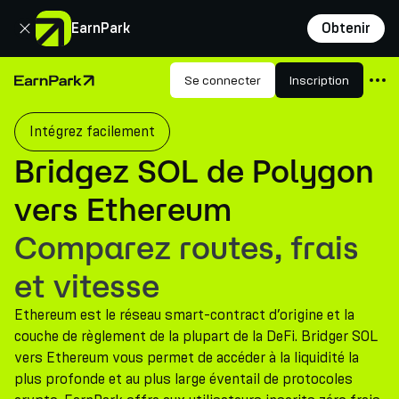
Fermer
EarnPark
Obtenir
Produits
Se connecter
Inscription
Page d'accueil
Marchés
Intégrez facilement
Calculatrices
Bridgez SOL de Polygon
PARK Token
vers Ethereum
Ressources
Comparez routes, frais
Entreprise
et vitesse
Ethereum est le réseau smart-contract d’origine et la
couche de règlement de la plupart de la DeFi. Bridger SOL
vers Ethereum vous permet de accéder à la liquidité la
plus profonde et au plus large éventail de protocoles