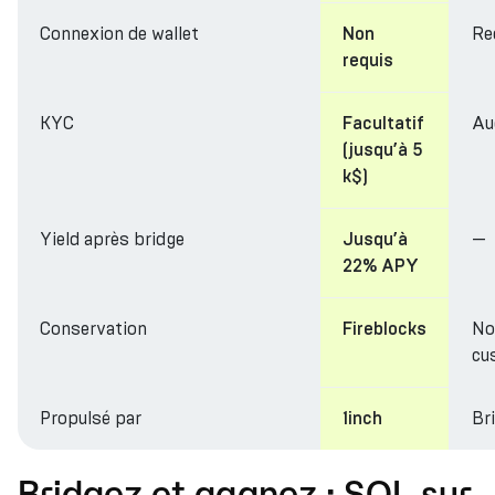
Connexion de wallet
Re
Non
requis
KYC
Au
Facultatif
(jusqu’à 5
k$)
Yield après bridge
—
Jusqu’à
22% APY
Conservation
No
Fireblocks
cu
Propulsé par
Br
1inch
Bridgez et gagnez : SOL sur