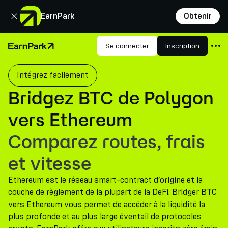
Fermer
EarnPark
Obtenir
Produits
Se connecter
Inscription
Page d'accueil
Marchés
Intégrez facilement
Calculatrices
Bridgez BTC de Polygon
PARK Token
vers Ethereum
Ressources
Comparez routes, frais
Entreprise
et vitesse
Ethereum est le réseau smart-contract d’origine et la
couche de règlement de la plupart de la DeFi. Bridger BTC
vers Ethereum vous permet de accéder à la liquidité la
plus profonde et au plus large éventail de protocoles