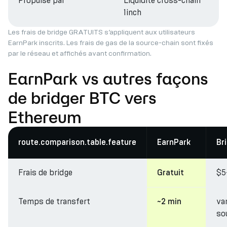
Propulsé par
Liquidité cross-chain
1inch
Les frais de bridge GRATUITS s’appliquent aux utilisateurs
EarnPark inscrits. Les frais de gas de la source-chain sont fixés
par le réseau et affichés avant confirmation.
EarnPark vs autres façons
de bridger BTC vers
Ethereum
route.comparison.table.feature
EarnPark
Br
Frais de bridge
$5
Gratuit
Temps de transfert
va
~2 min
so