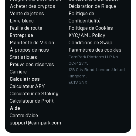
Acheter des cryptos
Déclaration de Risque
Vente de jetons
Politique de
Livre blanc
Confidentialité
Feuille de route
Politique de Cookies
KYC/AML Policy
Entreprise
Manifeste de Vision
Conditions de Swap
À propos de nous
Paramètres des cookies
Statistiques
EarnPark Platform LLP No.
OC442773
Preuve des réserves
128 City Road, London, United
Carrière
Kingdom,
Calculatrices
EC1V 2NX
Calculateur APY
Calculateur de Staking
Calculateur de Profit
Aide
Centre d'aide
support@earnpark.com