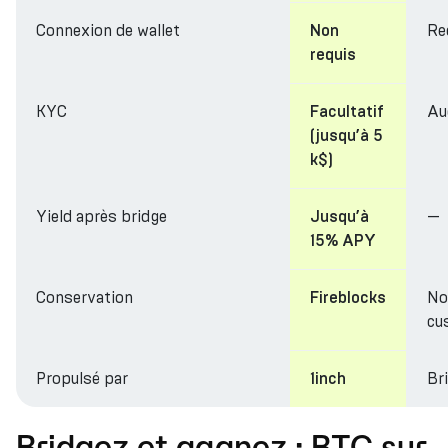
Connexion de wallet
Re
Non
requis
KYC
Au
Facultatif
(jusqu’à 5
k$)
Yield après bridge
—
Jusqu’à
15% APY
Conservation
No
Fireblocks
cu
Propulsé par
Br
1inch
Bridgez et gagnez : BTC sur