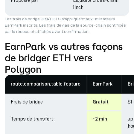
Propulsé par
Liquidité cross-chain
1inch
Les frais de bridge GRATUITS s’appliquent aux utilisateurs
EarnPark inscrits. Les frais de gas de la source-chain sont fixés
par le réseau et affichés avant confirmation.
EarnPark vs autres façons
de bridger ETH vers
Polygon
route.comparison.table.feature
EarnPark
Br
Frais de bridge
$1
Gratuit
Temps de transfert
up
~2 min
ho