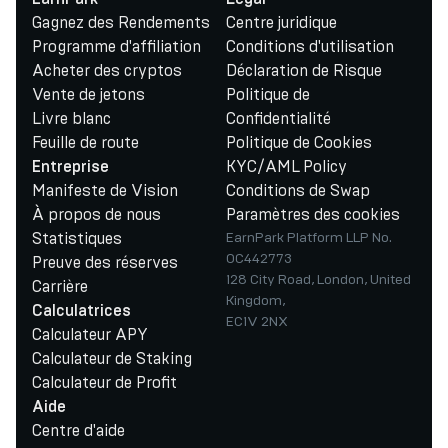
Gagnez des Rendements
Centre juridique
Programme d'affiliation
Conditions d'utilisation
Acheter des cryptos
Déclaration de Risque
Vente de jetons
Politique de
Livre blanc
Confidentialité
Feuille de route
Politique de Cookies
KYC/AML Policy
Entreprise
Manifeste de Vision
Conditions de Swap
À propos de nous
Paramètres des cookies
Statistiques
EarnPark Platform LLP No.
OC442773
Preuve des réserves
128 City Road, London, United
Carrière
Kingdom,
Calculatrices
EC1V 2NX
Calculateur APY
Calculateur de Staking
Calculateur de Profit
Aide
Centre d'aide