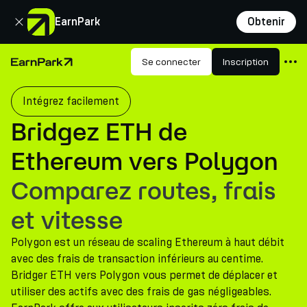
Fermer
EarnPark
Obtenir
Produits
Se connecter
Inscription
Page d'accueil
Marchés
Intégrez facilement
Calculatrices
Bridgez ETH de
PARK Token
Ethereum vers Polygon
Ressources
Comparez routes, frais
Entreprise
et vitesse
Polygon est un réseau de scaling Ethereum à haut débit
avec des frais de transaction inférieurs au centime.
Bridger ETH vers Polygon vous permet de déplacer et
utiliser des actifs avec des frais de gas négligeables.