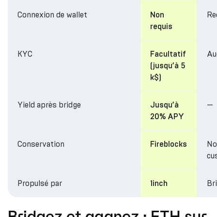
Connexion de wallet
Re
Non
requis
KYC
Au
Facultatif
(jusqu’à 5
k$)
Yield après bridge
—
Jusqu’à
20% APY
Conservation
No
Fireblocks
cu
Propulsé par
Br
1inch
Bridgez et gagnez : ETH sur