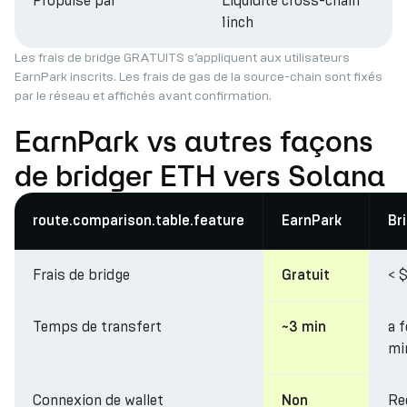
Propulsé par
Liquidité cross-chain
1inch
Les frais de bridge GRATUITS s’appliquent aux utilisateurs
EarnPark inscrits. Les frais de gas de la source-chain sont fixés
par le réseau et affichés avant confirmation.
EarnPark vs autres façons
de bridger ETH vers Solana
route.comparison.table.feature
EarnPark
Br
Frais de bridge
< $
Gratuit
Temps de transfert
a 
~3 min
mi
Connexion de wallet
Re
Non