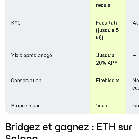
requis
KYC
Au
Facultatif
(jusqu’à 5
k$)
Yield après bridge
—
Jusqu’à
20% APY
Conservation
No
Fireblocks
cu
Propulsé par
Br
1inch
Bridgez et gagnez : ETH sur
Solana