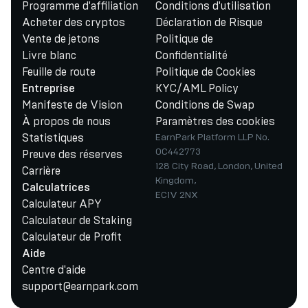
Programme d'affiliation
Conditions d'utilisation
Acheter des cryptos
Déclaration de Risque
Vente de jetons
Politique de
Livre blanc
Confidentialité
Feuille de route
Politique de Cookies
KYC/AML Policy
Entreprise
Manifeste de Vision
Conditions de Swap
À propos de nous
Paramètres des cookies
Statistiques
EarnPark Platform LLP No.
OC442773
Preuve des réserves
128 City Road, London, United
Carrière
Kingdom,
Calculatrices
EC1V 2NX
Calculateur APY
Calculateur de Staking
Calculateur de Profit
Aide
Centre d'aide
support@earnpark.com