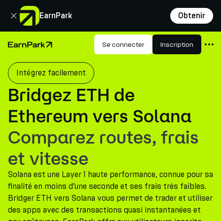
Fermer
EarnPark
Obtenir
Produits
Se connecter
Inscription
Page d'accueil
Marchés
Intégrez facilement
Calculatrices
Bridgez ETH de
PARK Token
Ethereum vers Solana
Ressources
Comparez routes, frais
Entreprise
et vitesse
Solana est une Layer 1 haute performance, connue pour sa
finalité en moins d’une seconde et ses frais très faibles.
Bridger ETH vers Solana vous permet de trader et utiliser
des apps avec des transactions quasi instantanées et