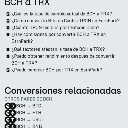
BCH a TRX
¿Cuál es la tasa de cambio actual de BCH a TRX?
¿Cómo convierto Bitcoin Cash a TRON en EarnPark?
¿Cuánto TRON recibiré por 1 Bitcoin Cash?
¿Hay comisiones por convertir BCH a TRX en
EarnPark?
¿Qué factores afectan la tasa de BCH a TRX?
¿Puedo obtener rendimiento después de convertir
BCH a TRX?
¿Puedo cambiar BCH por TRX en EarnPark?
Conversiones relacionadas
OTROS PARES DE BCH
BCH
→
BTC
BCH
→
ETH
BCH
→
USDT
BCH
→
BNB