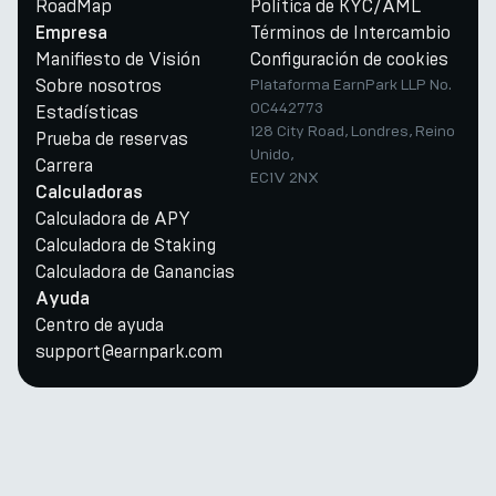
RoadMap
Política de KYC/AML
Términos de Intercambio
Empresa
Manifiesto de Visión
Configuración de cookies
Sobre nosotros
Plataforma EarnPark LLP No.
OC442773
Estadísticas
128 City Road, Londres, Reino
Prueba de reservas
Unido,
Carrera
EC1V 2NX
Calculadoras
Calculadora de APY
Calculadora de Staking
Calculadora de Ganancias
Ayuda
Centro de ayuda
support@earnpark.com
Twitter
Youtube
Telegram
Discord