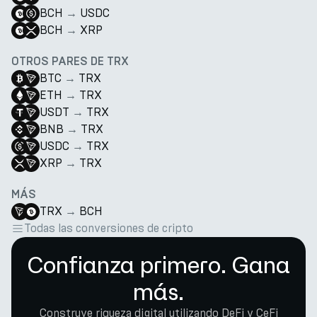
BCH
→
USDC
BCH
→
XRP
OTROS PARES DE TRX
BTC
→
TRX
ETH
→
TRX
USDT
→
TRX
BNB
→
TRX
USDC
→
TRX
XRP
→
TRX
MÁS
TRX
→
BCH
Todas las conversiones de cripto
Confianza primero. Gana
más.
Construye riqueza digital utilizando DeFi y CeFi