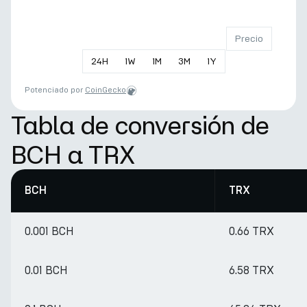
Precio
24
H
1
W
1
M
3
M
1
Y
Potenciado por
CoinGecko
Tabla de conversión de
BCH a TRX
BCH
TRX
0.001 BCH
0.66 TRX
0.01 BCH
6.58 TRX