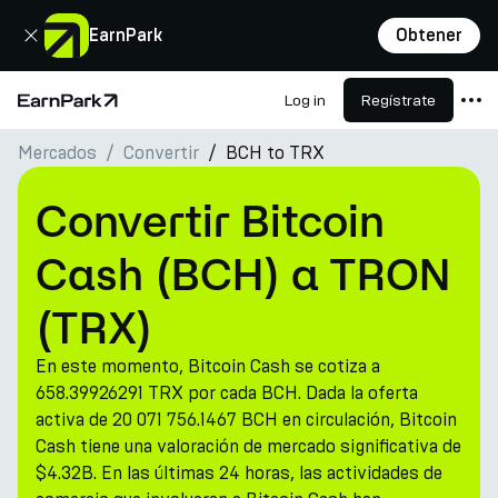
Cerrar
EarnPark
Obtener
Log in
Regístrate
Página de inicio
Mercados
Convertir
BCH to TRX
Productos
Mercados
Convertir Bitcoin
Calculadoras
Cash (BCH) a TRON
PARK Token
(TRX)
Recursos
En este momento, Bitcoin Cash se cotiza a
Compañía
658.39926291 TRX por cada BCH. Dada la oferta
activa de 20 071 756.1467 BCH en circulación, Bitcoin
Cash tiene una valoración de mercado significativa de
$4.32B. En las últimas 24 horas, las actividades de