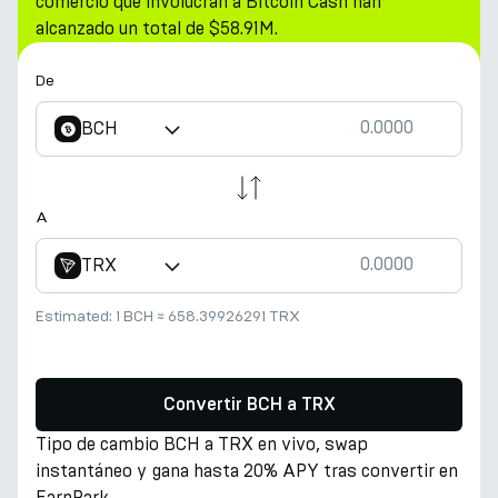
comercio que involucran a Bitcoin Cash han
alcanzado un total de $58.91M.
De
BCH
A
TRX
Estimated:
1 BCH
≈
658.39926291 TRX
Convertir BCH a TRX
Tipo de cambio BCH a TRX en vivo, swap
instantáneo y gana hasta 20% APY tras convertir en
EarnPark.