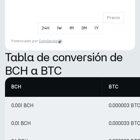
Precio
24
H
1
W
1
M
3
M
1
Y
Potenciado por
CoinGecko
Tabla de conversión de
BCH a BTC
BCH
BTC
0.001 BCH
0.000003 BT
0.01 BCH
0.000033 BT