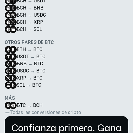
BCH
→
USDT
BCH
→
BNB
BCH
→
USDC
BCH
→
XRP
BCH
→
SOL
OTROS PARES DE BTC
ETH
→
BTC
USDT
→
BTC
BNB
→
BTC
USDC
→
BTC
XRP
→
BTC
SOL
→
BTC
MÁS
BTC
→
BCH
Todas las conversiones de cripto
Confianza primero. Gana