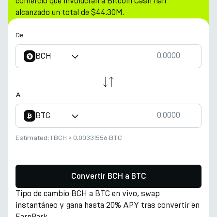
comercio que involucran a Bitcoin Cash han
alcanzado un total de $44.30M.
De
BCH
A
BTC
Estimated:
1 BCH
≈
0.00331556 BTC
Convertir BCH a BTC
Tipo de cambio BCH a BTC en vivo, swap
instantáneo y gana hasta 20% APY tras convertir en
EarnPark.