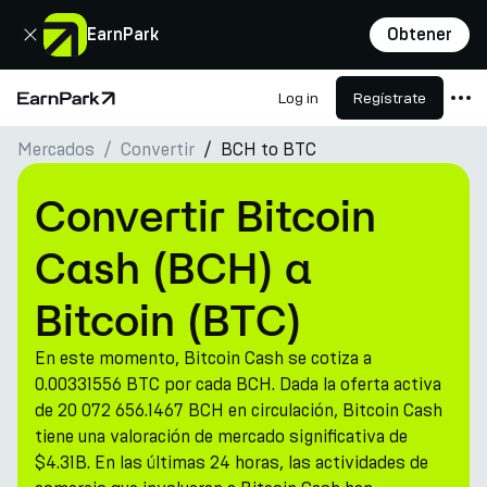
Cerrar
EarnPark
Obtener
Log in
Regístrate
Página de inicio
Mercados
Convertir
BCH to BTC
Productos
Mercados
Convertir Bitcoin
Calculadoras
Cash (BCH) a
PARK Token
Bitcoin (BTC)
Recursos
En este momento, Bitcoin Cash se cotiza a
Compañía
0.00331556 BTC por cada BCH. Dada la oferta activa
de 20 072 656.1467 BCH en circulación, Bitcoin Cash
tiene una valoración de mercado significativa de
$4.31B. En las últimas 24 horas, las actividades de