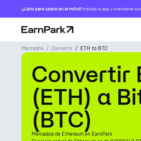
¿Listo para usarlo en el móvil?
Instala la app y mantente co
Página de inicio
Mercados
Convertir
ETH to BTC
Productos
Convertir
Mercados
Calculadoras
(ETH) a Bi
PARK Token
(BTC)
Recursos
Compañía
Mercados de Ethereum en EarnPark