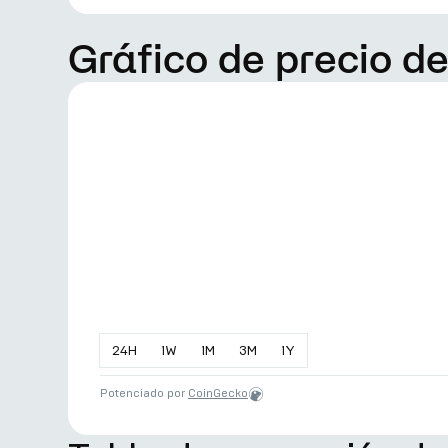
Gráfico de precio d
24
H
1
W
1
M
3
M
1
Y
Potenciado por
CoinGecko