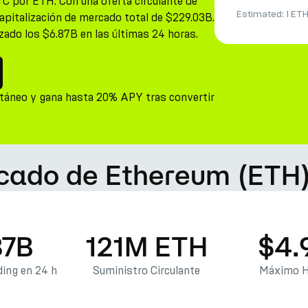
C por ETH. Con una oferta circulante de
Estimated:
1 ET
apitalización de mercado total de $229.03B.
ado los $6.87B en las últimas 24 horas.
táneo y gana hasta 20% APY tras convertir
rcado de Ethereum (ETH
87B
121M ETH
$4.
ing en 24 h
Suministro Circulante
Máximo H