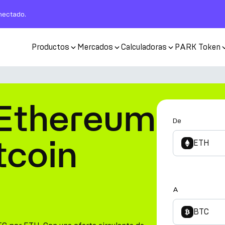
nectado.
Productos
Mercados
Calculadoras
PARK Token
 Ethereum
De
tcoin
ETH
A
BTC