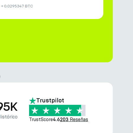
H
≈
0.0295347 BTC
)
Trustpilot
95K
istórico
TrustScore
Reseñas
4.6
203