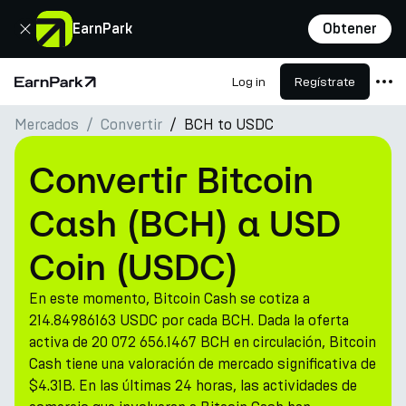
Cerrar
EarnPark
Obtener
Log in
Regístrate
Página de inicio
Mercados
Convertir
BCH to USDC
Productos
Mercados
Convertir Bitcoin
Calculadoras
Cash (BCH) a USD
PARK Token
Coin (USDC)
Recursos
En este momento, Bitcoin Cash se cotiza a
Compañía
214.84986163 USDC por cada BCH. Dada la oferta
activa de 20 072 656.1467 BCH en circulación, Bitcoin
Cash tiene una valoración de mercado significativa de
$4.31B. En las últimas 24 horas, las actividades de