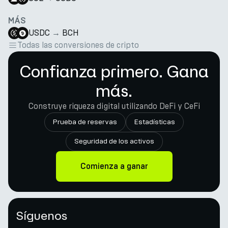
MÁS
USDC
→
BCH
Todas las conversiones de cripto
Confianza primero. Gana
más.
Construye riqueza digital utilizando DeFi y CeFi
Prueba de reservas
Estadísticas
Seguridad de los activos
Comienza a ganar
Síguenos