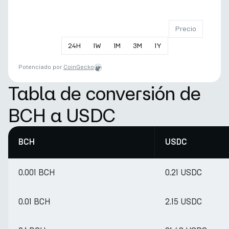
Precio
24
H
1
W
1
M
3
M
1
Y
Potenciado por
CoinGecko
Tabla de conversión de
BCH a USDC
BCH
USDC
0.001 BCH
0.21 USDC
0.01 BCH
2.15 USDC