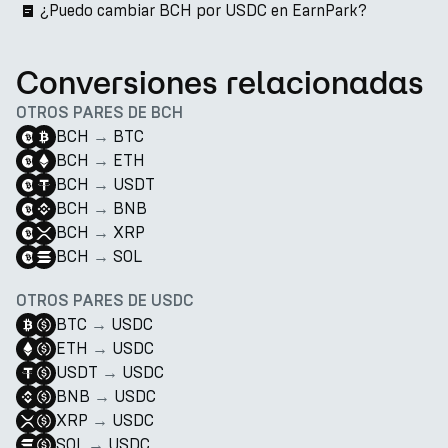
¿Puedo cambiar BCH por USDC en EarnPark?
Conversiones relacionadas
OTROS PARES DE BCH
BCH
→
BTC
BCH
→
ETH
BCH
→
USDT
BCH
→
BNB
BCH
→
XRP
BCH
→
SOL
OTROS PARES DE USDC
BTC
→
USDC
ETH
→
USDC
USDT
→
USDC
BNB
→
USDC
XRP
→
USDC
SOL
→
USDC