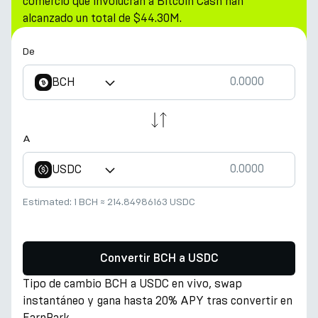
comercio que involucran a Bitcoin Cash han
alcanzado un total de $44.30M.
De
BCH
A
USDC
Estimated:
1 BCH
≈
214.84986163 USDC
Convertir BCH a USDC
Tipo de cambio BCH a USDC en vivo, swap
instantáneo y gana hasta 20% APY tras convertir en
EarnPark.