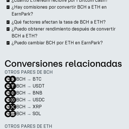
¿Cuánto Ethereum recibiré por 1 Bitcoin Cash?
¿Hay comisiones por convertir BCH a ETH en
EarnPark?
¿Qué factores afectan la tasa de BCH a ETH?
¿Puedo obtener rendimiento después de convertir
BCH a ETH?
¿Puedo cambiar BCH por ETH en EarnPark?
Conversiones relacionadas
OTROS PARES DE BCH
BCH
→
BTC
BCH
→
USDT
BCH
→
BNB
BCH
→
USDC
BCH
→
XRP
BCH
→
SOL
OTROS PARES DE ETH