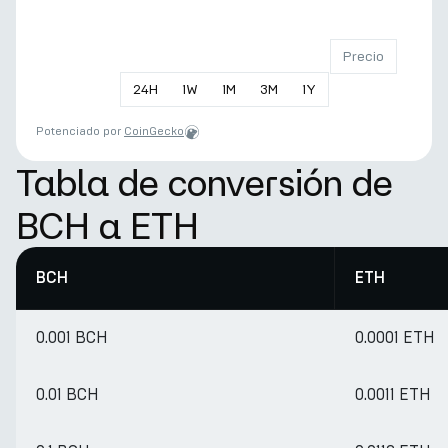
Precio
24
H
1
W
1
M
3
M
1
Y
Potenciado por
CoinGecko
Tabla de conversión de
BCH a ETH
BCH
ETH
0.001 BCH
0.0001 ETH
0.01 BCH
0.0011 ETH