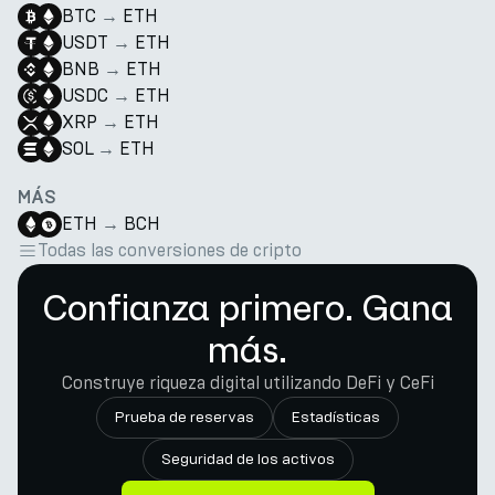
BTC
→
ETH
USDT
→
ETH
BNB
→
ETH
USDC
→
ETH
XRP
→
ETH
SOL
→
ETH
MÁS
ETH
→
BCH
Todas las conversiones de cripto
Confianza primero. Gana
más.
Construye riqueza digital utilizando DeFi y CeFi
Prueba de reservas
Estadísticas
Seguridad de los activos