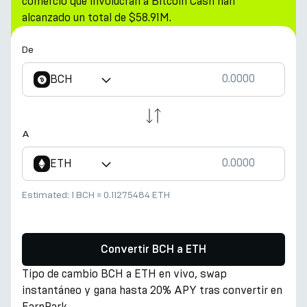
comercio que involucran a Bitcoin Cash han
alcanzado un total de $58.91M.
De
BCH
A
ETH
Estimated:
1 BCH
≈
0.11275484 ETH
Convertir BCH a ETH
Tipo de cambio BCH a ETH en vivo, swap
instantáneo y gana hasta 20% APY tras convertir en
EarnPark.