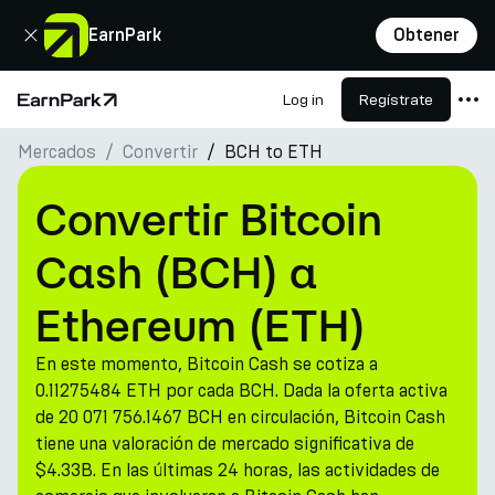
Cerrar
EarnPark
Obtener
Log in
Regístrate
Página de inicio
Mercados
Convertir
BCH to ETH
Productos
Mercados
Convertir Bitcoin
Calculadoras
Cash (BCH) a
PARK Token
Ethereum (ETH)
Recursos
En este momento, Bitcoin Cash se cotiza a
Compañía
0.11275484 ETH por cada BCH. Dada la oferta activa
de 20 071 756.1467 BCH en circulación, Bitcoin Cash
tiene una valoración de mercado significativa de
$4.33B. En las últimas 24 horas, las actividades de