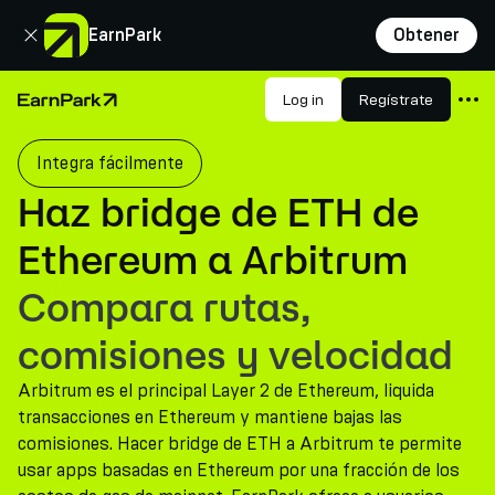
Cerrar
EarnPark
Obtener
Productos
Log in
Regístrate
Página de inicio
Mercados
Integra fácilmente
Calculadoras
Haz bridge de ETH de
PARK Token
Ethereum a Arbitrum
Recursos
Compara rutas,
Compañía
comisiones y velocidad
Arbitrum es el principal Layer 2 de Ethereum, liquida
transacciones en Ethereum y mantiene bajas las
comisiones. Hacer bridge de ETH a Arbitrum te permite
usar apps basadas en Ethereum por una fracción de los