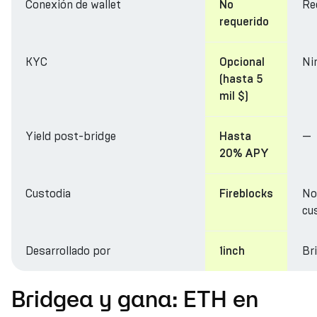
Conexión de wallet
Re
No
requerido
KYC
Ni
Opcional
(hasta 5
mil $)
Yield post-bridge
—
Hasta
20% APY
Custodia
No
Fireblocks
cu
Desarrollado por
Br
1inch
Bridgea y gana: ETH en