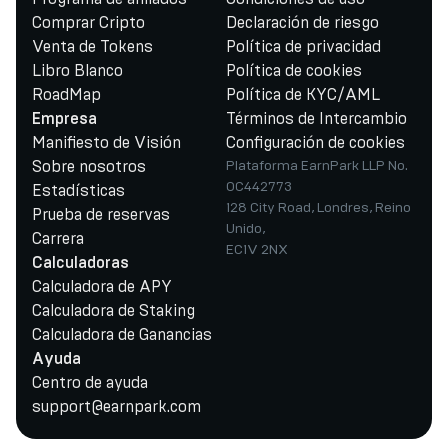
Comprar Cripto
Declaración de riesgo
Venta de Tokens
Política de privacidad
Libro Blanco
Política de cookies
RoadMap
Política de KYC/AML
Términos de Intercambio
Empresa
Manifiesto de Visión
Configuración de cookies
Sobre nosotros
Plataforma EarnPark LLP No.
OC442773
Estadísticas
128 City Road, Londres, Reino
Prueba de reservas
Unido,
Carrera
EC1V 2NX
Calculadoras
Calculadora de APY
Calculadora de Staking
Calculadora de Ganancias
Ayuda
Centro de ayuda
support@earnpark.com