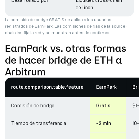
Desarrollado por
Liquidez cross-chain
de 1inch
La comisión de bridge GRATIS se aplica a los usuarios
registrados de EarnPark. Las comisiones de gas de la source-
chain las fija la red y se muestran antes de confirmar.
EarnPark vs. otras formas
de hacer bridge de ETH a
Arbitrum
route.comparison.table.feature
EarnPark
Br
Comisión de bridge
$1
Gratis
Tiempo de transferencia
10
~2 min