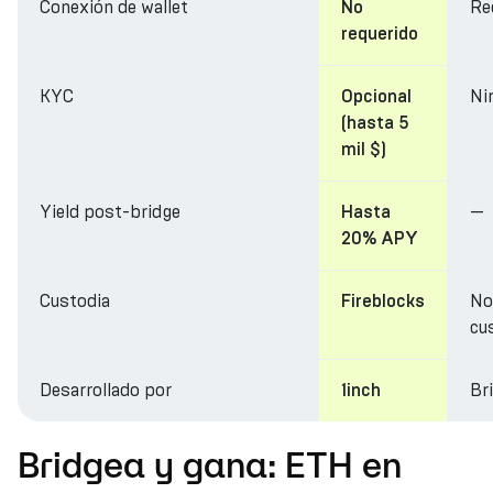
Conexión de wallet
Re
No
requerido
KYC
Ni
Opcional
(hasta 5
mil $)
Yield post-bridge
—
Hasta
20% APY
Custodia
No
Fireblocks
cu
Desarrollado por
Br
1inch
Bridgea y gana: ETH en