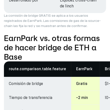
Desarrollado por
Liquidez cross-chain
de 1inch
La comisión de bridge GRATIS se aplica a los usuarios
registrados de EarnPark. Las comisiones de gas de la source-
chain las fija la red y se muestran antes de confirmar.
EarnPark vs. otras formas
de hacer bridge de ETH a
Base
route.comparison.table.feature
EarnPark
Br
Comisión de bridge
$1
Gratis
Tiempo de transferencia
10
~2 min