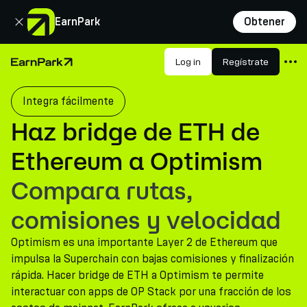
Cerrar
EarnPark
Obtener
Productos
Log in
Regístrate
Página de inicio
Mercados
Integra fácilmente
Calculadoras
Haz bridge de ETH de
PARK Token
Ethereum a Optimism
Recursos
Compara rutas,
Compañía
comisiones y velocidad
Optimism es una importante Layer 2 de Ethereum que
impulsa la Superchain con bajas comisiones y finalización
rápida. Hacer bridge de ETH a Optimism te permite
interactuar con apps de OP Stack por una fracción de los