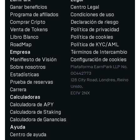
Ganar beneficios
Centro Legal
Programa de afiliados
Condiciones de uso
Comprar Cripto
Declaración de riesgo
Venta de Tokens
Política de privacidad
Libro Blanco
Política de cookies
RoadMap
Política de KYC/AML
Términos de Intercambio
Empresa
Manifiesto de Visión
Configuración de cookies
Sobre nosotros
Plataforma EarnPark LLP No.
OC442773
Estadísticas
128 City Road, Londres, Reino
Prueba de reservas
Unido,
Carrera
EC1V 2NX
Calculadoras
Calculadora de APY
Calculadora de Staking
Calculadora de Ganancias
Ayuda
Centro de ayuda