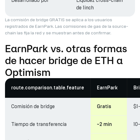
Desarrollado por
Liquidez cross-chain
de 1inch
La comisión de bridge GRATIS se aplica a los usuarios
registrados de EarnPark. Las comisiones de gas de la source-
chain las fija la red y se muestran antes de confirmar.
EarnPark vs. otras formas
de hacer bridge de ETH a
Optimism
route.comparison.table.feature
EarnPark
Br
Comisión de bridge
$1
Gratis
Tiempo de transferencia
10
~2 min