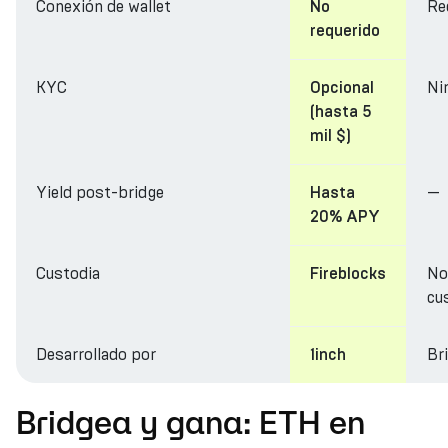
Conexión de wallet
Re
No
requerido
KYC
Ni
Opcional
(hasta 5
mil $)
Yield post-bridge
—
Hasta
20% APY
Custodia
No
Fireblocks
cu
Desarrollado por
Br
1inch
Bridgea y gana: ETH en