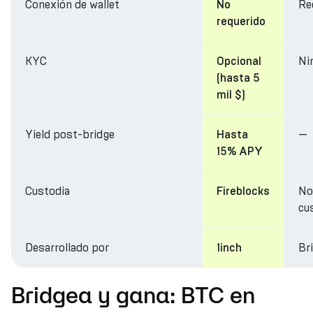
Conexión de wallet
Re
No
requerido
KYC
Ni
Opcional
(hasta 5
mil $)
Yield post-bridge
—
Hasta
15% APY
Custodia
No
Fireblocks
cu
Desarrollado por
Br
1inch
Bridgea y gana: BTC en