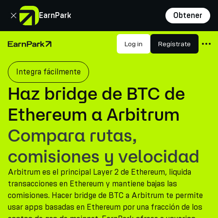
Cerrar
EarnPark
Obtener
Productos
Log in
Regístrate
Página de inicio
Mercados
Integra fácilmente
Calculadoras
Haz bridge de BTC de
PARK Token
Ethereum a Arbitrum
Recursos
Compara rutas,
Compañía
comisiones y velocidad
Arbitrum es el principal Layer 2 de Ethereum, liquida
transacciones en Ethereum y mantiene bajas las
comisiones. Hacer bridge de BTC a Arbitrum te permite
usar apps basadas en Ethereum por una fracción de los