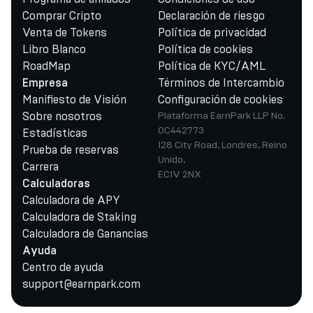
Comprar Cripto
Declaración de riesgo
Venta de Tokens
Política de privacidad
Libro Blanco
Política de cookies
RoadMap
Política de KYC/AML
Términos de Intercambio
Empresa
Manifiesto de Visión
Configuración de cookies
Sobre nosotros
Plataforma EarnPark LLP No.
OC442773
Estadísticas
128 City Road, Londres, Reino
Prueba de reservas
Unido,
Carrera
EC1V 2NX
Calculadoras
Calculadora de APY
Calculadora de Staking
Calculadora de Ganancias
Ayuda
Centro de ayuda
support@earnpark.com