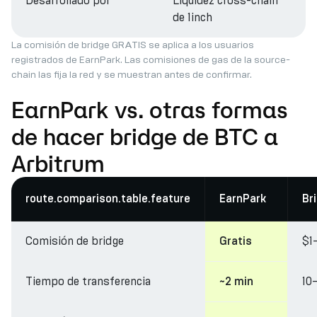
Desarrollado por
Liquidez cross-chain
de 1inch
La comisión de bridge GRATIS se aplica a los usuarios
registrados de EarnPark. Las comisiones de gas de la source-
chain las fija la red y se muestran antes de confirmar.
EarnPark vs. otras formas
de hacer bridge de BTC a
Arbitrum
route.comparison.table.feature
EarnPark
Br
Comisión de bridge
$1
Gratis
Tiempo de transferencia
10
~2 min