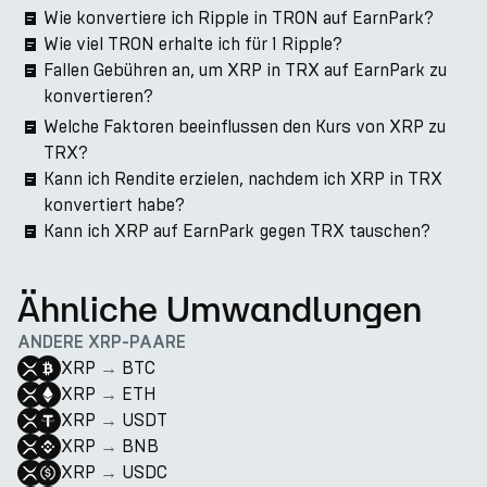
Wie konvertiere ich Ripple in TRON auf EarnPark?
Wie viel TRON erhalte ich für 1 Ripple?
Fallen Gebühren an, um XRP in TRX auf EarnPark zu
konvertieren?
Welche Faktoren beeinflussen den Kurs von XRP zu
TRX?
Kann ich Rendite erzielen, nachdem ich XRP in TRX
konvertiert habe?
Kann ich XRP auf EarnPark gegen TRX tauschen?
Ähnliche Umwandlungen
ANDERE XRP-PAARE
XRP
→
BTC
XRP
→
ETH
XRP
→
USDT
XRP
→
BNB
XRP
→
USDC