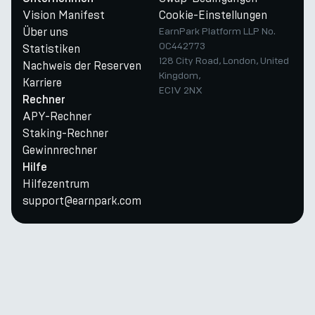
Vision Manifest
Cookie-Einstellungen
Über uns
EarnPark Platform LLP No.
OC442773
Statistiken
128 City Road, London, United
Nachweis der Reserven
Kingdom,
Karriere
EC1V 2NX
Rechner
APY-Rechner
Staking-Rechner
Gewinnrechner
Hilfe
Hilfezentrum
support@earnpark.com
Twitter
Youtube
Telegram
Discord