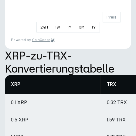
Preis
24
H
1
W
1
M
3
M
1
Y
Powered by
CoinGecko
XRP-zu-TRX-
Konvertierungstabelle
XRP
TRX
0.1 XRP
0.32 TRX
0.5 XRP
1.59 TRX