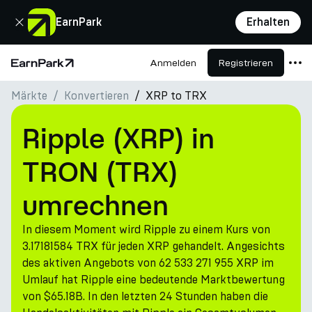
Schließen
EarnPark
Erhalten
Anmelden
Registrieren
Startseite
Märkte
Konvertieren
XRP to TRX
Produkte
Märkte
Ripple (XRP) in
Rechner
TRON (TRX)
PARK Token
umrechnen
Ressourcen
In diesem Moment wird Ripple zu einem Kurs von
Unternehmen
3.17181584 TRX für jeden XRP gehandelt. Angesichts
des aktiven Angebots von 62 533 271 955 XRP im
Umlauf hat Ripple eine bedeutende Marktbewertung
von $65.18B. In den letzten 24 Stunden haben die