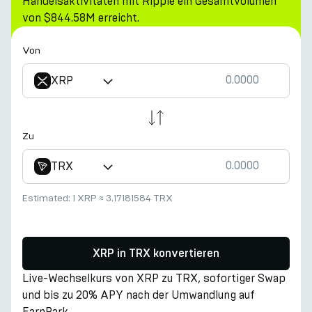
Handelsaktivitäten mit Ripple ein Gesamtvolumen
von $844.58M erreicht.
Von
XRP
Zu
TRX
Estimated:
1 XRP
≈
3.17181584 TRX
XRP in TRX konvertieren
Live-Wechselkurs von XRP zu TRX, sofortiger Swap
und bis zu 20% APY nach der Umwandlung auf
EarnPark.