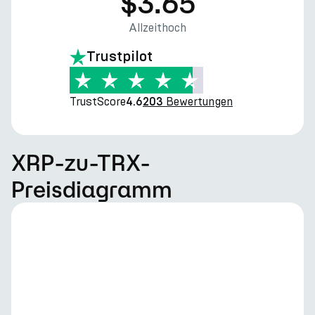
$3.65
Allzeithoch
Trustpilot
TrustScore
Bewertungen
4.6
203
XRP-zu-TRX-
Preisdiagramm