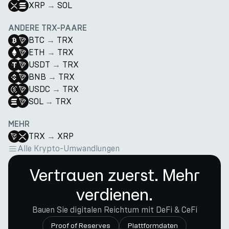
XRP
→
SOL
ANDERE TRX-PAARE
BTC
→
TRX
ETH
→
TRX
USDT
→
TRX
BNB
→
TRX
USDC
→
TRX
SOL
→
TRX
MEHR
TRX
→
XRP
Alle Krypto-Umwandlungen
Vertrauen zuerst. Mehr
verdienen.
Bauen Sie digitalen Reichtum mit DeFi & CeFi
Proof of Reserves
Plattformdaten