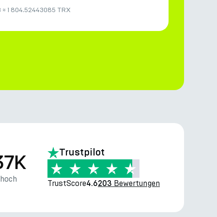
B
≈
1 804.52443085 TRX
Trustpilot
37K
thoch
TrustScore
Bewertungen
4.6
203