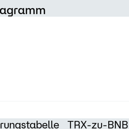
diagramm
rungstabelle
TRX-zu-BNB-