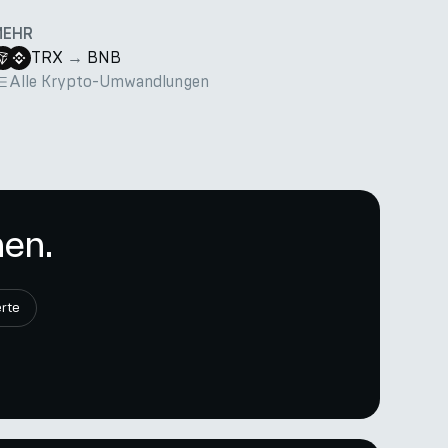
MEHR
TRX
→
BNB
Alle Krypto-Umwandlungen
nen.
rte