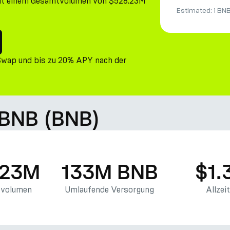
 mit einem Gesamtvolumen von $528.23M
Estimated:
1 BN
Swap und bis zu 20% APY nach der
 BNB (BNB)
.23M
133M BNB
$1.
svolumen
Umlaufende Versorgung
Allzei