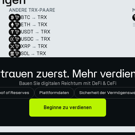
ANDERE TRX-PAARE
BTC
→
TRX
ETH
→
TRX
USDT
→
TRX
USDC
→
TRX
XRP
→
TRX
SOL
→
TRX
trauen zuerst. Mehr verdie
Bauen Sie digitalen Reichtum mit DeFi & CeFi
oof of Reserves
Plattformdaten
Sicherheit der Vermögenswe
Beginne zu verdienen