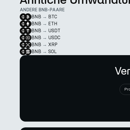
ANDERE BNB-PAARE
BNB
→
BTC
BNB
→
ETH
BNB
→
USDT
BNB
→
USDC
BNB
→
XRP
BNB
→
SOL
Ver
Pr