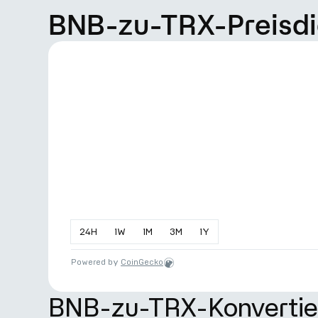
BNB-zu-TRX-Preis
24
H
1
W
1
M
3
M
1
Y
Powered by
CoinGecko
BNB-zu-TRX-Konvertie