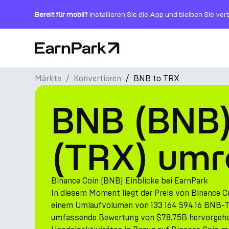
Bereit für mobil?
Installieren Sie die App und bleiben Sie ve
Startseite
Märkte
Konvertieren
BNB to TRX
Produkte
BNB (BNB)
Märkte
Rechner
(TRX) um
PARK Token
Ressourcen
Binance Coin (BNB) Einblicke bei EarnPark
In diesem Moment liegt der Preis von Binance 
Unternehmen
einem Umlaufvolumen von 133 164 594.16 BNB-To
umfassende Bewertung von $78.75B hervorgehob