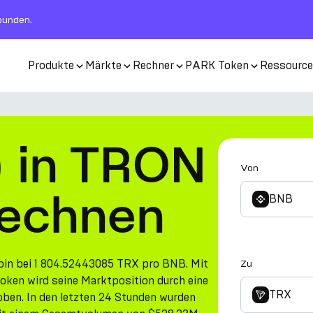
rbunden.
Produkte
Märkte
Rechner
PARK Token
Ressourc
 in TRON
Von
rechnen
BNB
Coin bei 1 804.52443085 TRX pro BNB. Mit
Zu
ken wird seine Marktposition durch eine
TRX
en. In den letzten 24 Stunden wurden