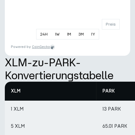
Preis
24
H
1
W
1
M
3
M
1
Y
Powered by
CoinGecko
XLM-zu-PARK-
Konvertierungstabelle
XLM
PARK
1 XLM
13 PARK
5 XLM
65.01 PARK