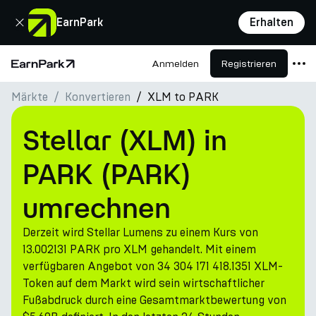
Schließen
EarnPark
Erhalten
Anmelden
Registrieren
Startseite
Märkte
Konvertieren
XLM to PARK
Produkte
Märkte
Stellar (XLM) in
Rechner
PARK (PARK)
PARK Token
umrechnen
Ressourcen
Derzeit wird Stellar Lumens zu einem Kurs von
Unternehmen
13.002131 PARK pro XLM gehandelt. Mit einem
verfügbaren Angebot von 34 304 171 418.1351 XLM-
Token auf dem Markt wird sein wirtschaftlicher
Fußabdruck durch eine Gesamtmarktbewertung von