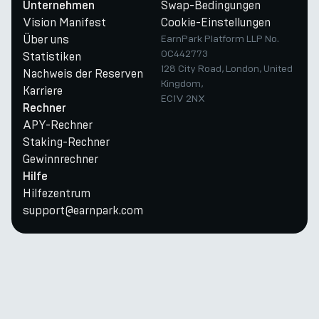
Swap-Bedingungen
Unternehmen
Vision Manifest
Cookie-Einstellungen
Über uns
EarnPark Platform LLP No.
OC442773
Statistiken
128 City Road, London, United
Nachweis der Reserven
Kingdom,
Karriere
EC1V 2NX
Rechner
APY-Rechner
Staking-Rechner
Gewinnrechner
Hilfe
Hilfezentrum
support@earnpark.com
Twitter
Youtube
Telegram
Discord