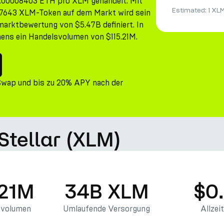
 0.00008403 ETH pro XLM gehandelt. Mit
Estimated:
1 XL
.7643 XLM-Token auf dem Markt wird sein
arktbewertung von $5.47B definiert. In
mens ein Handelsvolumen von $115.21M.
Swap und bis zu 20% APY nach der
Stellar (XLM)
.21M
34B XLM
$0
svolumen
Umlaufende Versorgung
Allzei