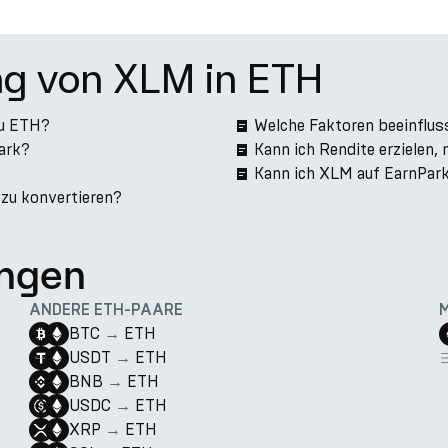
ng von XLM in ETH
zu ETH?
Welche Faktoren beeinflu
Park?
Kann ich Rendite erzielen
Kann ich XLM auf EarnPar
 zu konvertieren?
ngen
ANDERE ETH-PAARE
BTC
→
ETH
USDT
→
ETH
BNB
→
ETH
USDC
→
ETH
XRP
→
ETH