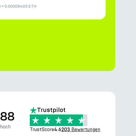
M
≈
0.00008403 ETH
Trustpilot
.88
thoch
TrustScore
Bewertungen
4.6
203