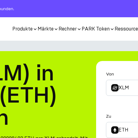
rbunden.
Produkte
Märkte
Rechner
PARK Token
Ressourc
LM) in
Von
(ETH)
XLM
n
Zu
ETH