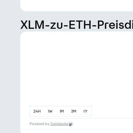
XLM-zu-ETH-Preis
24
H
1
W
1
M
3
M
1
Y
Powered by
CoinGecko