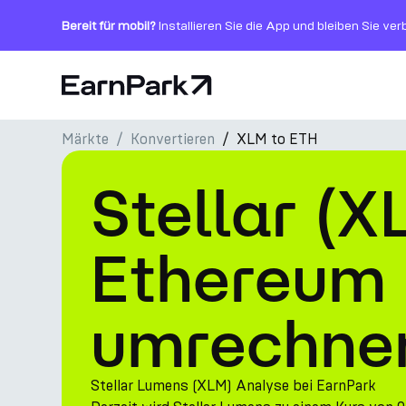
Bereit für mobil?
Installieren Sie die App und bleiben Sie ve
Startseite
Märkte
Konvertieren
XLM to ETH
Produkte
Stellar (X
Märkte
Rechner
Ethereum 
PARK Token
umrechne
Ressourcen
Unternehmen
Stellar Lumens (XLM) Analyse bei EarnPark