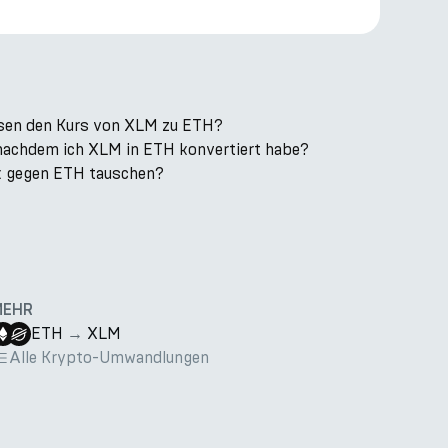
ssen den Kurs von XLM zu ETH?
, nachdem ich XLM in ETH konvertiert habe?
k gegen ETH tauschen?
MEHR
ETH
→
XLM
Alle Krypto-Umwandlungen