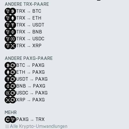
ANDERE TRX-PAARE
TRX
→
BTC
TRX
→
ETH
TRX
→
USDT
TRX
→
BNB
TRX
→
USDC
TRX
→
XRP
ANDERE PAXG-PAARE
BTC
→
PAXG
ETH
→
PAXG
USDT
→
PAXG
BNB
→
PAXG
USDC
→
PAXG
XRP
→
PAXG
MEHR
PAXG
→
TRX
Alle Krypto-Umwandlungen