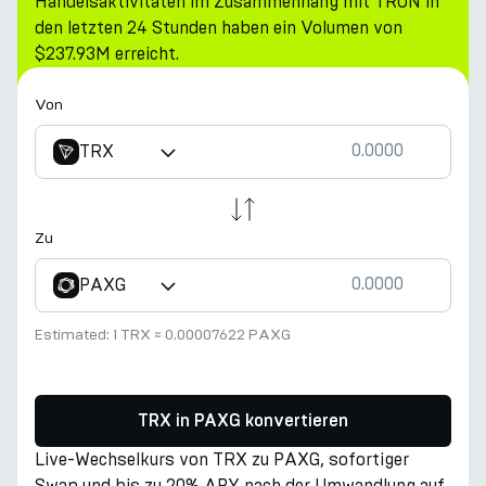
Handelsaktivitäten im Zusammenhang mit TRON in
den letzten 24 Stunden haben ein Volumen von
$237.93M erreicht.
Von
TRX
Zu
PAXG
Estimated:
1 TRX
≈
0.00007622 PAXG
TRX in PAXG konvertieren
Live-Wechselkurs von TRX zu PAXG, sofortiger
Swap und bis zu 20% APY nach der Umwandlung auf