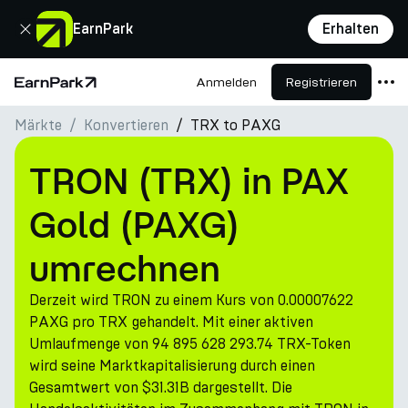
Schließen
EarnPark
Erhalten
Anmelden
Registrieren
Startseite
Märkte
Konvertieren
TRX to PAXG
Produkte
Märkte
TRON (TRX) in PAX
Rechner
Gold (PAXG)
PARK Token
umrechnen
Ressourcen
Derzeit wird TRON zu einem Kurs von 0.00007622
Unternehmen
PAXG pro TRX gehandelt. Mit einer aktiven
Umlaufmenge von 94 895 628 293.74 TRX-Token
wird seine Marktkapitalisierung durch einen
Gesamtwert von $31.31B dargestellt. Die