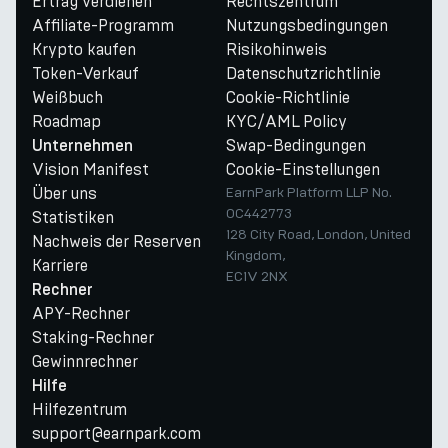
Ertrag verdienen
Rechtszentrum
Affiliate-Programm
Nutzungsbedingungen
Krypto kaufen
Risikohinweis
Token-Verkauf
Datenschutzrichtlinie
Weißbuch
Cookie-Richtlinie
Roadmap
KYC/AML Policy
Swap-Bedingungen
Unternehmen
Vision Manifest
Cookie-Einstellungen
Über uns
EarnPark Platform LLP No.
OC442773
Statistiken
128 City Road, London, United
Nachweis der Reserven
Kingdom,
Karriere
EC1V 2NX
Rechner
APY-Rechner
Staking-Rechner
Gewinnrechner
Hilfe
Hilfezentrum
support@earnpark.com