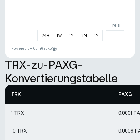
Preis
24
H
1
W
1
M
3
M
1
Y
Powered by
CoinGecko
TRX-zu-PAXG-
Konvertierungstabelle
TRX
PAXG
1 TRX
0.0001 P
10 TRX
0.0008 