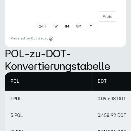
Preis
24
H
1
W
1
M
3
M
1
Y
Powered by
CoinGecko
POL-zu-DOT-
Konvertierungstabelle
POL
DOT
1 POL
0.091638 DOT
5 POL
0.458192 DOT