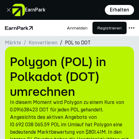
Schließen
EarnPark
Erhalten
Anmelden
Registrieren
Startseite
Märkte
Konvertieren
POL to DOT
Produkte
Märkte
Polygon (POL) in
Rechner
Polkadot (DOT)
PARK Token
umrechnen
Ressourcen
In diesem Moment wird Polygon zu einem Kurs von
Unternehmen
0.091638423 DOT für jeden POL gehandelt.
Angesichts des aktiven Angebots von
10 692 038 065.59 POL im Umlauf hat Polygon eine
bedeutende Marktbewertung von $801.41M. In den