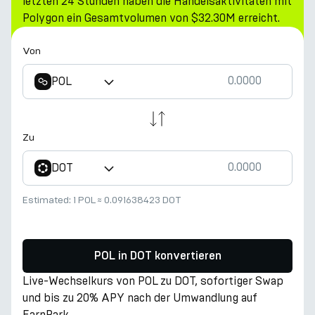
letzten 24 Stunden haben die Handelsaktivitäten mit
Polygon ein Gesamtvolumen von $32.30M erreicht.
Von
POL
Zu
DOT
Estimated:
1 POL
≈
0.091638423 DOT
POL in DOT konvertieren
Live-Wechselkurs von POL zu DOT, sofortiger Swap
und bis zu 20% APY nach der Umwandlung auf
EarnPark.