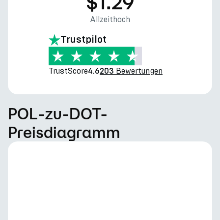
$1.29
Allzeithoch
Trustpilot
TrustScore
Bewertungen
4.6
203
POL-zu-DOT-
Preisdiagramm