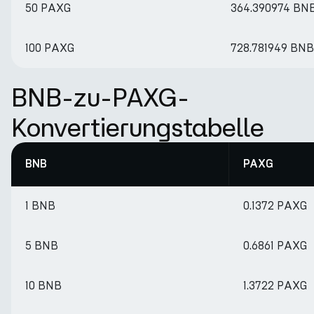
50 PAXG
364.390974 BN
100 PAXG
728.781949 BNB
BNB-zu-PAXG-
Konvertierungstabelle
BNB
PAXG
1 BNB
0.1372 PAXG
5 BNB
0.6861 PAXG
10 BNB
1.3722 PAXG