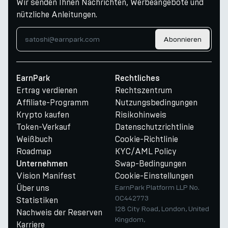
Wir senden Ihnen Nachrichten, Werbeangebote und
nützliche Anleitungen.
Abonnieren
EarnPark
Rechtliches
Ertrag verdienen
Rechtszentrum
Affiliate-Programm
Nutzungsbedingungen
Krypto kaufen
Risikohinweis
Token-Verkauf
Datenschutzrichtlinie
Weißbuch
Cookie-Richtlinie
Roadmap
KYC/AML Policy
Swap-Bedingungen
Unternehmen
Vision Manifest
Cookie-Einstellungen
Über uns
EarnPark Platform LLP No.
OC442773
Statistiken
128 City Road, London, United
Nachweis der Reserven
Kingdom,
Karriere