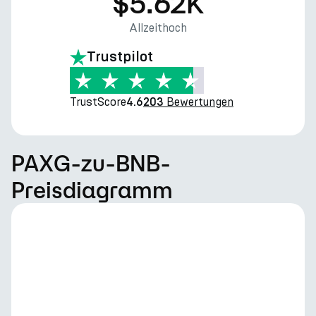
$5.62K
Allzeithoch
Trustpilot
TrustScore
Bewertungen
4.6
203
PAXG-zu-BNB-
Preisdiagramm