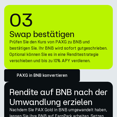
03
Swap bestätigen
Prüfen Sie den Kurs von PAXG zu BNB und
bestätigen Sie. Ihr BNB wird sofort gutgeschrieben.
Optional können Sie es in eine Renditestrategie
verschieben und bis zu 10% APY verdienen.
PAXG in BNB konvertieren
Rendite auf BNB nach der
Umwandlung erzielen
Nachdem Sie PAX Gold in BNB umgewandelt haben,
lassen Sie Ihre BNB auf EarnPark arbeiten. Setzen