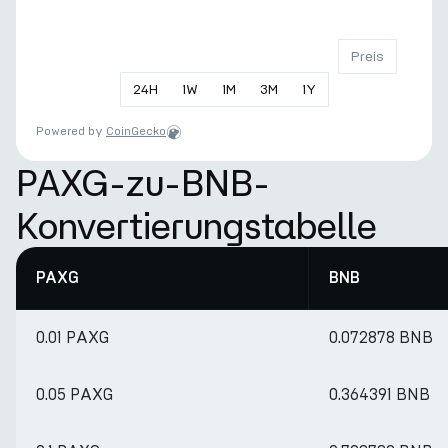
Preis
24
H
1
W
1
M
3
M
1
Y
Powered by
CoinGecko
PAXG-zu-BNB-
Konvertierungstabelle
PAXG
BNB
0.01 PAXG
0.072878 BNB
0.05 PAXG
0.364391 BNB