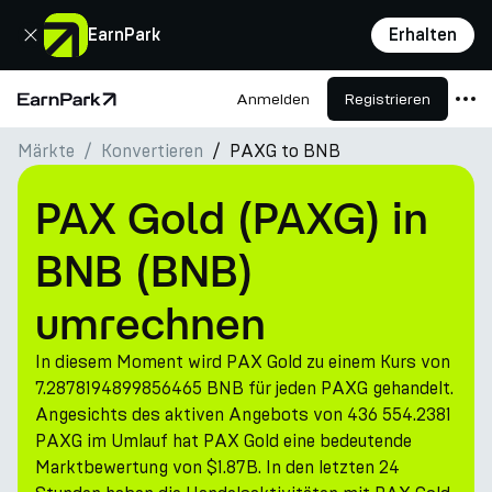
Schließen
EarnPark
Erhalten
Anmelden
Registrieren
Startseite
Märkte
Konvertieren
PAXG to BNB
Produkte
Märkte
PAX Gold (PAXG) in
Rechner
BNB (BNB)
PARK Token
umrechnen
Ressourcen
In diesem Moment wird PAX Gold zu einem Kurs von
Unternehmen
7.2878194899856465 BNB für jeden PAXG gehandelt.
Angesichts des aktiven Angebots von 436 554.2381
PAXG im Umlauf hat PAX Gold eine bedeutende
Marktbewertung von $1.87B. In den letzten 24