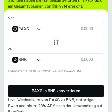
Stunden haben die Handelsaktivitäten mit PAX Gold
ein Gesamtvolumen von $111.97M erreicht.
Von
PAXG
Zu
BNB
Estimated:
1 PAXG
≈
7.2878194899856465 BNB
PAXG in BNB konvertieren
Live-Wechselkurs von PAXG zu BNB, sofortiger
Swap und bis zu 20% APY nach der Umwandlung auf
EarnPark.