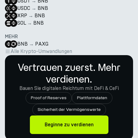
USDT
→
BNB
USDC
→
BNB
XRP
→
BNB
SOL
→
BNB
MEHR
BNB
→
PAXG
Alle Krypto-Umwandlungen
Vertrauen zuerst. Mehr
verdienen.
Bauen Sie digitalen Reichtum mit DeFi & CeFi
Proof of Reserves
Plattformdaten
Sicherheit der Vermögenswerte
Beginne zu verdienen