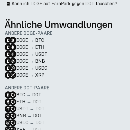
Kann ich DOGE auf EarnPark gegen DOT tauschen?
Ähnliche Umwandlungen
ANDERE DOGE-PAARE
DOGE
→
BTC
DOGE
→
ETH
DOGE
→
USDT
DOGE
→
BNB
DOGE
→
USDC
DOGE
→
XRP
ANDERE DOT-PAARE
BTC
→
DOT
ETH
→
DOT
USDT
→
DOT
BNB
→
DOT
USDC
→
DOT
XRP
→
DOT