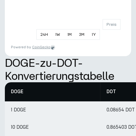
Preis
24
H
1
W
1
M
3
M
1
Y
Powered by
CoinGecko
DOGE-zu-DOT-
Konvertierungstabelle
DOGE
DOT
1 DOGE
0.08654 DOT
10 DOGE
0.865403 DO