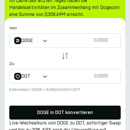
Im Laufe des letzten Tages haben die
Handelsaktivitäten im Zusammenhang mit Dogecoin
eine Summe von $358.69M erreicht.
Von
DOGE
Zu
DOT
Estimated:
1 DOGE
≈
0.0865403143 DOT
DOGE in DOT konvertieren
Live-Wechselkurs von DOGE zu DOT, sofortiger Swap
und bis zu 20% APY nach der Umwandlung auf