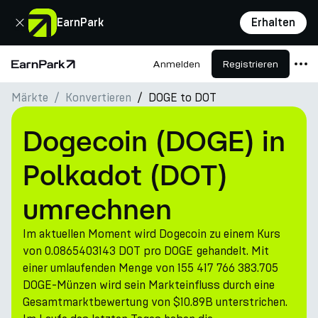
Schließen
EarnPark
Erhalten
Anmelden
Registrieren
Startseite
Märkte
Konvertieren
DOGE to DOT
Produkte
Märkte
Dogecoin (DOGE) in
Rechner
Polkadot (DOT)
PARK Token
umrechnen
Ressourcen
Im aktuellen Moment wird Dogecoin zu einem Kurs
Unternehmen
von 0.0865403143 DOT pro DOGE gehandelt. Mit
einer umlaufenden Menge von 155 417 766 383.705
DOGE-Münzen wird sein Markteinfluss durch eine
Gesamtmarktbewertung von $10.89B unterstrichen.