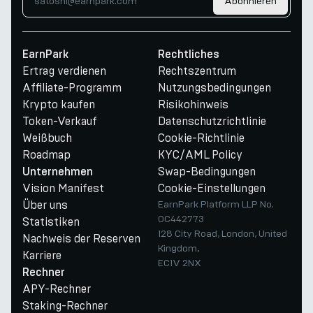
Abonnieren
EarnPark
Rechtliches
Ertrag verdienen
Rechtszentrum
Affiliate-Programm
Nutzungsbedingungen
Krypto kaufen
Risikohinweis
Token-Verkauf
Datenschutzrichtlinie
Weißbuch
Cookie-Richtlinie
Roadmap
KYC/AML Policy
Swap-Bedingungen
Unternehmen
Vision Manifest
Cookie-Einstellungen
Über uns
EarnPark Platform LLP No.
OC442773
Statistiken
128 City Road, London, United
Nachweis der Reserven
Kingdom,
Karriere
EC1V 2NX
Rechner
APY-Rechner
Staking-Rechner