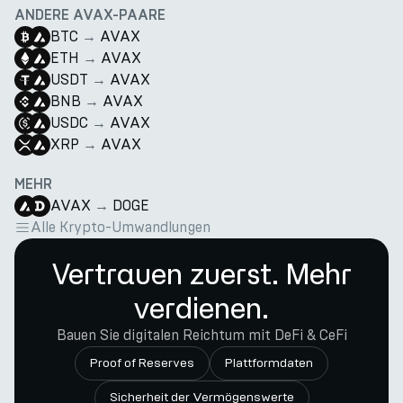
ANDERE AVAX-PAARE
BTC
→
AVAX
ETH
→
AVAX
USDT
→
AVAX
BNB
→
AVAX
USDC
→
AVAX
XRP
→
AVAX
MEHR
AVAX
→
DOGE
Alle Krypto-Umwandlungen
Vertrauen zuerst. Mehr
verdienen.
Bauen Sie digitalen Reichtum mit DeFi & CeFi
Proof of Reserves
Plattformdaten
Sicherheit der Vermögenswerte