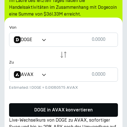
Im Laufe des letzten Tages haben die
Handelsaktivitäten im Zusammenhang mit Dogecoin
eine Summe von $361.33M erreicht.
Von
DOGE
Zu
AVAX
Estimated:
1 DOGE
≈
0.01080575 AVAX
DOGE in AVAX konvertieren
Live-Wechselkurs von DOGE zu AVAX, sofortiger
Swap und bis zu 20% APY nach der Umwandlung auf