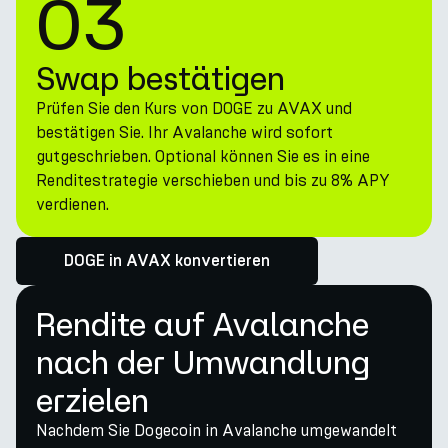
03
Swap bestätigen
Prüfen Sie den Kurs von DOGE zu AVAX und
bestätigen Sie. Ihr Avalanche wird sofort
gutgeschrieben. Optional können Sie es in eine
Renditestrategie verschieben und bis zu 8% APY
verdienen.
DOGE in AVAX konvertieren
Rendite auf Avalanche
nach der Umwandlung
erzielen
Nachdem Sie Dogecoin in Avalanche umgewandelt