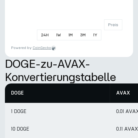
Preis
24
H
1
W
1
M
3
M
1
Y
Powered by
CoinGecko
DOGE-zu-AVAX-
Konvertierungstabelle
DOGE
AVAX
1 DOGE
0.01 AVA
10 DOGE
0.11 AVAX