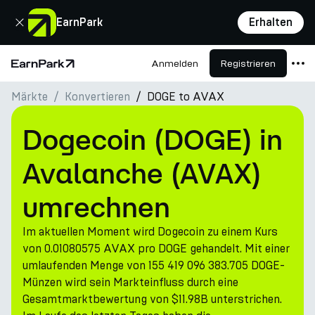
Schließen
EarnPark
Erhalten
Anmelden
Registrieren
Startseite
Märkte
Konvertieren
DOGE to AVAX
Produkte
Märkte
Dogecoin (DOGE) in
Rechner
Avalanche (AVAX)
PARK Token
umrechnen
Ressourcen
Im aktuellen Moment wird Dogecoin zu einem Kurs
Unternehmen
von 0.01080575 AVAX pro DOGE gehandelt. Mit einer
umlaufenden Menge von 155 419 096 383.705 DOGE-
Münzen wird sein Markteinfluss durch eine
Gesamtmarktbewertung von $11.98B unterstrichen.