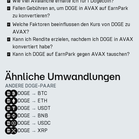
Wie viel Avalanche erhalte ich für 1 Dogecoin?
Fallen Gebühren an, um DOGE in AVAX auf EarnPark
zu konvertieren?
Welche Faktoren beeinflussen den Kurs von DOGE zu
AVAX?
Kann ich Rendite erzielen, nachdem ich DOGE in AVAX
konvertiert habe?
Kann ich DOGE auf EarnPark gegen AVAX tauschen?
Ähnliche Umwandlungen
ANDERE DOGE-PAARE
DOGE
→
BTC
DOGE
→
ETH
DOGE
→
USDT
DOGE
→
BNB
DOGE
→
USDC
DOGE
→
XRP