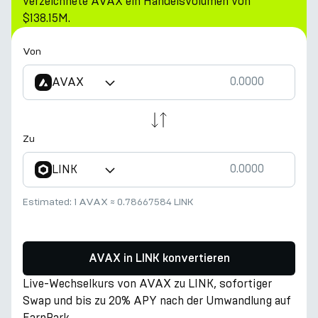
verzeichnete AVAX ein Handelsvolumen von
$138.15M.
Von
AVAX
Zu
LINK
Estimated:
1 AVAX
≈
0.78667584 LINK
AVAX in LINK konvertieren
Live-Wechselkurs von AVAX zu LINK, sofortiger
Swap und bis zu 20% APY nach der Umwandlung auf
EarnPark.