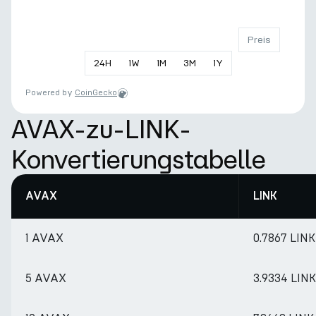
Preis
24
H
1
W
1
M
3
M
1
Y
Powered by
CoinGecko
AVAX-zu-LINK-
Konvertierungstabelle
AVAX
LINK
1 AVAX
0.7867 LINK
5 AVAX
3.9334 LINK