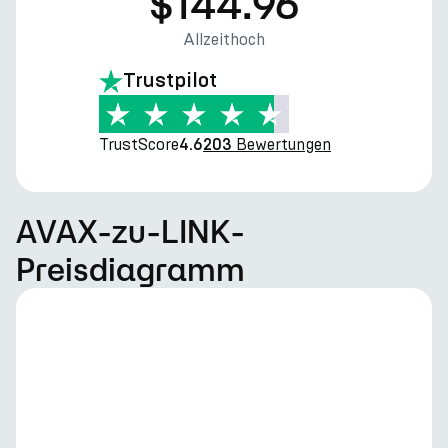
$144.96
Allzeithoch
Trustpilot
TrustScore
Bewertungen
4.6
203
AVAX-zu-LINK-
Preisdiagramm