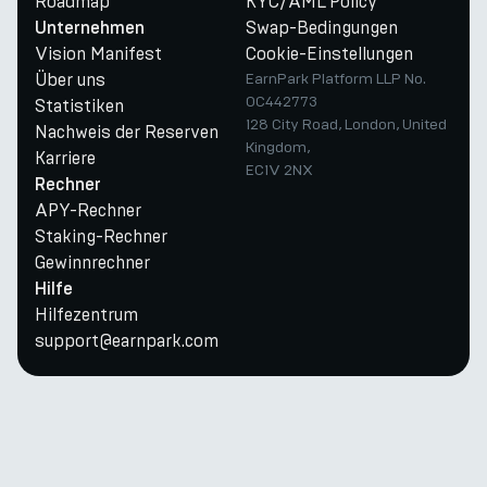
Roadmap
KYC/AML Policy
Swap-Bedingungen
Unternehmen
Vision Manifest
Cookie-Einstellungen
Über uns
EarnPark Platform LLP No.
OC442773
Statistiken
128 City Road, London, United
Nachweis der Reserven
Kingdom,
Karriere
EC1V 2NX
Rechner
APY-Rechner
Staking-Rechner
Gewinnrechner
Hilfe
Hilfezentrum
support@earnpark.com
Twitter
Youtube
Telegram
Discord