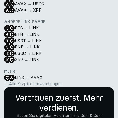
AVAX
→
USDC
AVAX
→
XRP
ANDERE LINK-PAARE
BTC
→
LINK
ETH
→
LINK
USDT
→
LINK
BNB
→
LINK
USDC
→
LINK
XRP
→
LINK
MEHR
LINK
→
AVAX
Alle Krypto-Umwandlungen
Vertrauen zuerst. Mehr
verdienen.
Bauen Sie digitalen Reichtum mit DeFi & CeFi