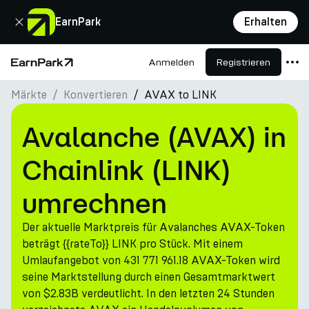
Schließen
EarnPark
Erhalten
Anmelden
Registrieren
Startseite
Märkte
Konvertieren
AVAX to LINK
Produkte
Märkte
Avalanche (AVAX) in
Rechner
Chainlink (LINK)
PARK Token
umrechnen
Ressourcen
Der aktuelle Marktpreis für Avalanches AVAX-Token
Unternehmen
beträgt {{rateTo}} LINK pro Stück. Mit einem
Umlaufangebot von 431 771 961.18 AVAX-Token wird
seine Marktstellung durch einen Gesamtmarktwert
von $2.83B verdeutlicht. In den letzten 24 Stunden