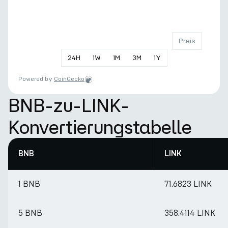
Preis
24
H
1
W
1
M
3
M
1
Y
Powered by
CoinGecko
BNB-zu-LINK-
Konvertierungstabelle
BNB
LINK
1 BNB
71.6823 LINK
5 BNB
358.4114 LINK