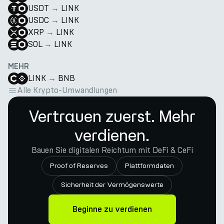
USDT
→
LINK
USDC
→
LINK
XRP
→
LINK
SOL
→
LINK
MEHR
LINK
→
BNB
Alle Krypto-Umwandlungen
Vertrauen zuerst. Mehr
verdienen.
Bauen Sie digitalen Reichtum mit DeFi & CeFi
Proof of Reserves
Plattformdaten
Sicherheit der Vermögenswerte
Beginne zu verdienen