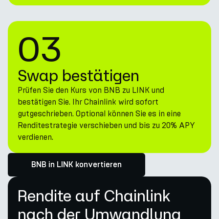
03
Swap bestätigen
Prüfen Sie den Kurs von BNB zu LINK und
bestätigen Sie. Ihr Chainlink wird sofort
gutgeschrieben. Optional können Sie es in eine
Renditestrategie verschieben und bis zu 20% APY
verdienen.
BNB in LINK konvertieren
Rendite auf Chainlink
nach der Umwandlung