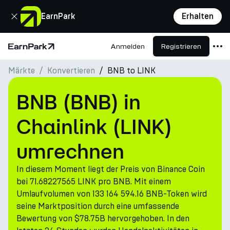
Schließen
EarnPark
Erhalten
Anmelden
Registrieren
Startseite
Märkte
Konvertieren
BNB to LINK
Produkte
Märkte
BNB (BNB) in
Rechner
Chainlink (LINK)
PARK Token
umrechnen
Ressourcen
In diesem Moment liegt der Preis von Binance Coin
Unternehmen
bei 71.68227565 LINK pro BNB. Mit einem
Umlaufvolumen von 133 164 594.16 BNB-Token wird
seine Marktposition durch eine umfassende
Bewertung von $78.75B hervorgehoben. In den