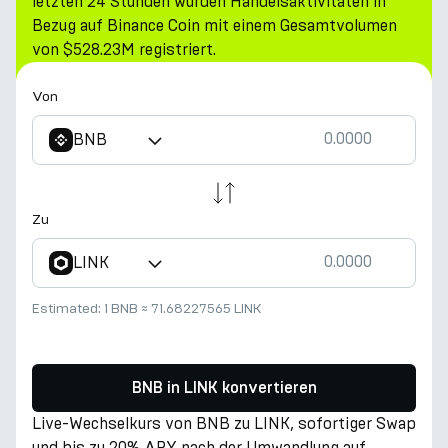
letzten 24 Stunden wurden Handelsaktivitäten in
Bezug auf Binance Coin mit einem Gesamtvolumen
von $528.23M registriert.
Von
BNB
Zu
LINK
Estimated:
1 BNB
≈
71.68227565 LINK
BNB in LINK konvertieren
Live-Wechselkurs von BNB zu LINK, sofortiger Swap
und bis zu 20% APY nach der Umwandlung auf