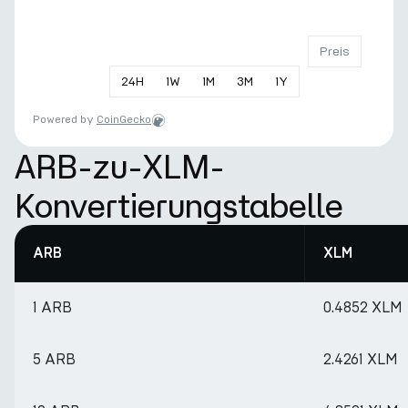
Preis
24
H
1
W
1
M
3
M
1
Y
Powered by
CoinGecko
ARB-zu-XLM-
Konvertierungstabelle
ARB
XLM
1 ARB
0.4852 XLM
5 ARB
2.4261 XLM