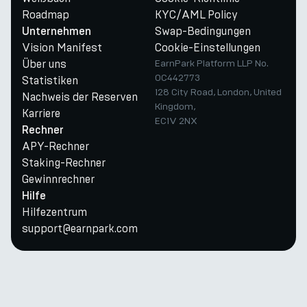
Roadmap
KYC/AML Policy
Swap-Bedingungen
Unternehmen
Vision Manifest
Cookie-Einstellungen
Über uns
EarnPark Platform LLP No.
OC442773
Statistiken
128 City Road, London, United
Nachweis der Reserven
Kingdom,
Karriere
EC1V 2NX
Rechner
APY-Rechner
Staking-Rechner
Gewinnrechner
Hilfe
Hilfezentrum
support@earnpark.com