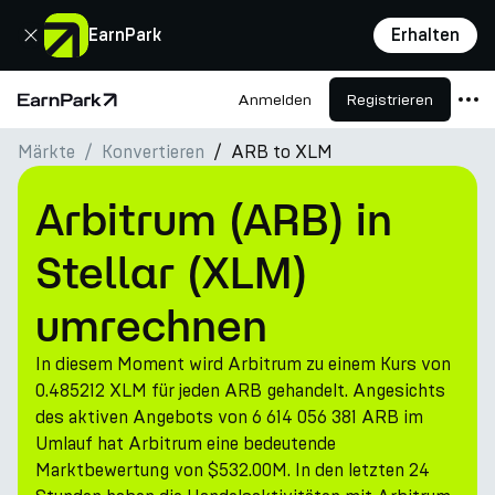
Schließen
EarnPark
Erhalten
Anmelden
Registrieren
Startseite
Märkte
Konvertieren
ARB to XLM
Produkte
Märkte
Arbitrum (ARB) in
Rechner
Stellar (XLM)
PARK Token
umrechnen
Ressourcen
In diesem Moment wird Arbitrum zu einem Kurs von
Unternehmen
0.485212 XLM für jeden ARB gehandelt. Angesichts
des aktiven Angebots von 6 614 056 381 ARB im
Umlauf hat Arbitrum eine bedeutende
Marktbewertung von $532.00M. In den letzten 24