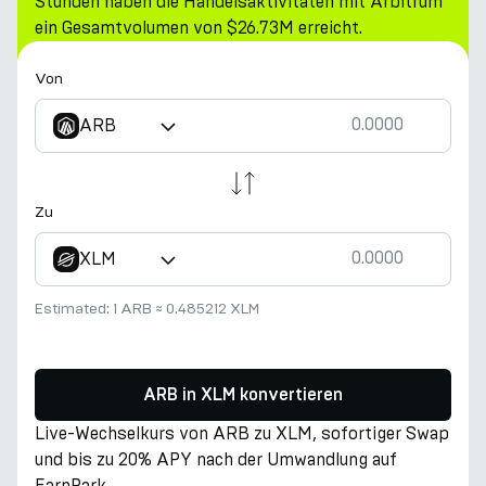
Stunden haben die Handelsaktivitäten mit Arbitrum
ein Gesamtvolumen von $26.73M erreicht.
Von
ARB
Zu
XLM
Estimated:
1 ARB
≈
0.485212 XLM
ARB in XLM konvertieren
Live-Wechselkurs von ARB zu XLM, sofortiger Swap
und bis zu 20% APY nach der Umwandlung auf
EarnPark.