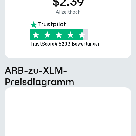
$2.39
Allzeithoch
Trustpilot
TrustScore
Bewertungen
4.6
203
ARB-zu-XLM-
Preisdiagramm