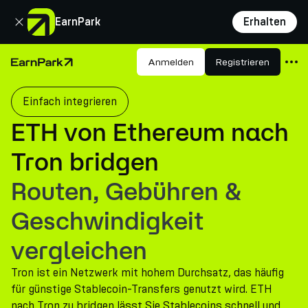
Schließen
EarnPark
Erhalten
Produkte
Anmelden
Registrieren
Startseite
Märkte
Einfach integrieren
Rechner
ETH von Ethereum nach
PARK Token
Tron bridgen
Ressourcen
Routen, Gebühren &
Unternehmen
Geschwindigkeit
vergleichen
Tron ist ein Netzwerk mit hohem Durchsatz, das häufig
für günstige Stablecoin-Transfers genutzt wird. ETH
nach Tron zu bridgen lässt Sie Stablecoins schnell und