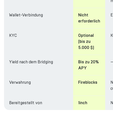
m
Wallet-Verbindung
E
Nicht
erforderlich
KYC
K
Optional
(bis zu
5.000 $)
Yield nach dem Bridging
Bis zu 20%
APY
Verwahrung
N
Fireblocks
c
Bereitgestellt von
N
1inch