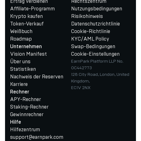
Ertrag verdienen
Rechtszentrum
Affiliate-Programm
Nutzungsbedingungen
Krypto kaufen
Risikohinweis
Token-Verkauf
Datenschutzrichtlinie
Weißbuch
Cookie-Richtlinie
Roadmap
KYC/AML Policy
Swap-Bedingungen
Unternehmen
Vision Manifest
Cookie-Einstellungen
Über uns
EarnPark Platform LLP No.
OC442773
Statistiken
128 City Road, London, United
Nachweis der Reserven
Kingdom,
Karriere
EC1V 2NX
Rechner
APY-Rechner
Staking-Rechner
Gewinnrechner
Hilfe
Hilfezentrum
support@earnpark.com