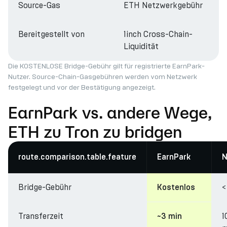
Source-Gas
ETH Netzwerkgebühr
Bereitgestellt von
1inch Cross-Chain-
Liquidität
Die KOSTENLOSE Bridge-Gebühr gilt für registrierte EarnPark-
Nutzer. Source-Chain-Gasgebühren werden vom Netzwerk
festgelegt und vor der Bestätigung angezeigt.
EarnPark vs. andere Wege,
ETH zu Tron zu bridgen
route.comparison.table.feature
EarnPark
N
Bridge-Gebühr
<
Kostenlos
Transferzeit
1
~3 min