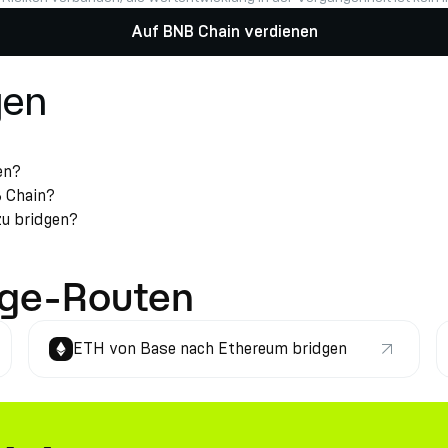
Auf BNB Chain verdienen
gen
en?
B Chain?
zu bridgen?
dge-Routen
ETH von Base nach Ethereum bridgen