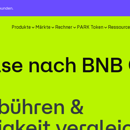
rbunden.
Produkte
Märkte
Rechner
PARK Token
Ressourc
se nach BNB
bühren &
gkeit verglei