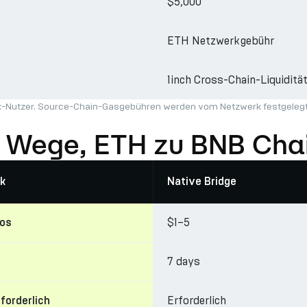
$5,000
ETH Netzwerkgebühr
1inch Cross-Chain-Liquiditä
ark-Nutzer. Source-Chain-Gasgebühren werden vom Netzwerk festgelegt 
e Wege, ETH zu BNB Chai
k
Native Bridge
$1–5
los
7 days
Erforderlich
rforderlich