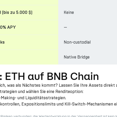
Keine
l (bis zu 5.000 $)
—
 20% APY
Non-custodial
cks
Native Bridge
: ETH auf BNB Chain
ch, was als Nächstes kommt? Lassen Sie Ihre Assets direkt au
rategien und wählen Sie eine Renditeoption:
Making- und Liquiditätsstrategien.
kontrollen, Expositionslimits und Kill-Switch-Mechanismen ein
t Risiken verbunden; die Wertentwicklung in der Vergangenheit ist kein I