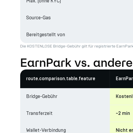
Max. (ohne KYC)
Source-Gas
Bereitgestellt von
Die KOSTENLOSE Bridge-Gebühr gilt für registrierte EarnP
EarnPark vs. ander
route.comparison.table.feature
EarnPar
Bridge-Gebühr
Kosten
Transferzeit
~2 min
Wallet-Verbindung
Nicht e