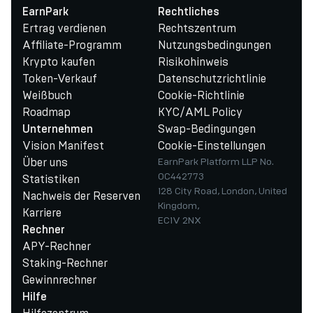
EarnPark
Rechtliches
Ertrag verdienen
Rechtszentrum
Affiliate-Programm
Nutzungsbedingungen
Krypto kaufen
Risikohinweis
Token-Verkauf
Datenschutzrichtlinie
Weißbuch
Cookie-Richtlinie
Roadmap
KYC/AML Policy
Swap-Bedingungen
Unternehmen
Vision Manifest
Cookie-Einstellungen
Über uns
EarnPark Platform LLP No.
OC442773
Statistiken
128 City Road, London, United
Nachweis der Reserven
Kingdom,
Karriere
EC1V 2NX
Rechner
APY-Rechner
Staking-Rechner
Gewinnrechner
Hilfe