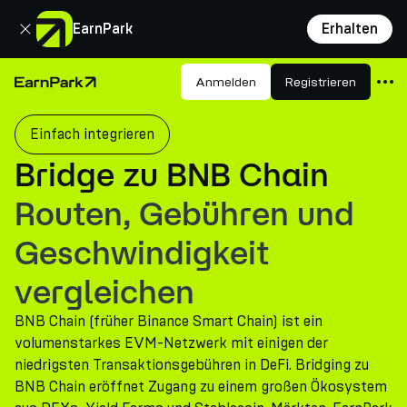
Schließen
EarnPark
Erhalten
Produkte
Anmelden
Registrieren
Startseite
Märkte
Einfach integrieren
Rechner
Bridge zu BNB Chain
PARK Token
Routen, Gebühren und
Ressourcen
Geschwindigkeit
Unternehmen
vergleichen
BNB Chain (früher Binance Smart Chain) ist ein
volumenstarkes EVM-Netzwerk mit einigen der
niedrigsten Transaktionsgebühren in DeFi. Bridging zu
BNB Chain eröffnet Zugang zu einem großen Ökosystem