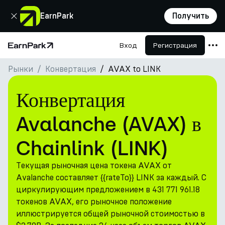
Закрыть
EarnPark
Получить
Вход
Регистрация
Главная страница
Рынки
Конвертация
AVAX to LINK
Продукты
Рынки
Конвертация
Калькуляторы
Avalanche (AVAX) в
Токен PARK
Chainlink (LINK)
Ресурсы
Текущая рыночная цена токена AVAX от
Компания
Avalanche составляет {{rateTo}} LINK за каждый. С
циркулирующим предложением в 431 771 961.18
токенов AVAX, его рыночное положение
иллюстрируется общей рыночной стоимостью в