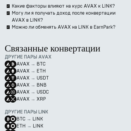
Какие факторы влияют на курс AVAX к LINK?
Могу ли я получать доход после конвертации
AVAX в LINK?
Можно ли обменять AVAX на LINK в EarnPark?
Связанные конвертации
ДРУГИЕ ПАРЫ AVAX
AVAX
→
BTC
AVAX
→
ETH
AVAX
→
USDT
AVAX
→
BNB
AVAX
→
USDC
AVAX
→
XRP
ДРУГИЕ ПАРЫ LINK
BTC
→
LINK
ETH
→
LINK