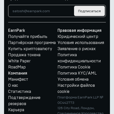
Подписаться
EarnPark
Правовая информация
Получайте прибыль
Юридический центр
Партнёрская программа
Условия использования
Купить криптовалюту
Заявление о рисках
Продажа токена
Политика
White Paper
конфиденциальности
RoadMap
Политика Cookie
Политика KYC/AML
Компания
Манифест
Условия обмена
О нас
Настройки файлов
Статистика
cookie
Подтверждение
Платформа EarnPark LLP №
OC442773
резервов
128 City Road, Лондон,
Карьера
Соединенное Королевство,