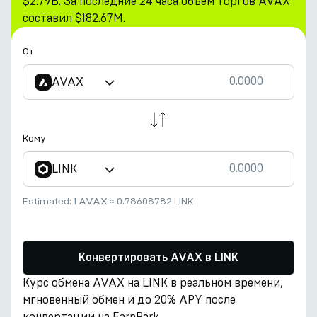
$2.79B. За последние 24 часа объем торгов AVAX
составил $182.67M.
От
AVAX
Кому
LINK
Estimated:
1 AVAX
≈
0.78608782 LINK
Конвертировать AVAX в LINK
Курс обмена AVAX на LINK в реальном времени,
мгновенный обмен и до 20% APY после
конвертации на EarnPark.