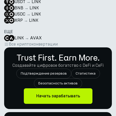
USDT
→
LINK
BNB
→
LINK
USDC
→
LINK
XRP
→
LINK
ЕЩЕ
LINK
→
AVAX
Все криптоконвертации
Trust First. Earn More.
Создавайте цифровое богатство с DeFi и CeFi
Подтверждение резервов
Статистика
Безопасность активов
Начать зарабатывать