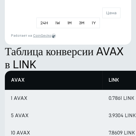
Цена
24
H
1
W
1
M
3
M
1
Y
Работает на
CoinGecko
Таблица конверсии AVAX
в LINK
AVAX
LINK
1 AVAX
0.7861 LINK
5 AVAX
3.9304 LINK
10 AVAX
7.8609 LINK