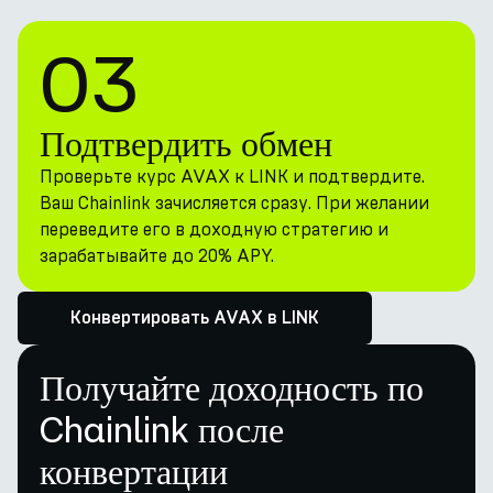
03
Подтвердить обмен
Проверьте курс AVAX к LINK и подтвердите.
Ваш Chainlink зачисляется сразу. При желании
переведите его в доходную стратегию и
зарабатывайте до 20% APY.
Конвертировать AVAX в LINK
Получайте доходность по
Chainlink после
конвертации