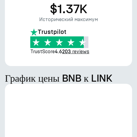
$1.37K
Исторический максимум
Trustpilot
TrustScore
reviews
4.6
203
График цены BNB к LINK