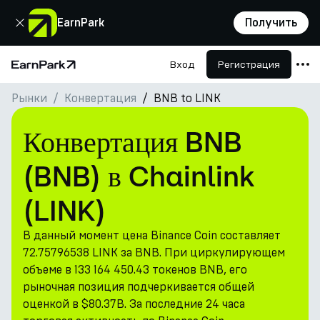
Закрыть
EarnPark
Получить
Вход
Регистрация
Главная страница
Рынки
Конвертация
BNB to LINK
Продукты
Рынки
Конвертация BNB
Калькуляторы
(BNB) в Chainlink
Токен PARK
(LINK)
Ресурсы
В данный момент цена Binance Coin составляет
Компания
72.75796538 LINK за BNB. При циркулирующем
объеме в 133 164 450.43 токенов BNB, его
рыночная позиция подчеркивается общей
оценкой в $80.37B. За последние 24 часа