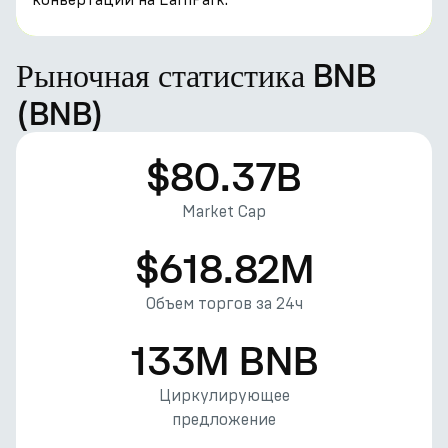
Рыночная статистика BNB
(BNB)
$80.37B
Market Cap
$618.82M
Объем торгов за 24ч
133M BNB
Циркулирующее
предложение