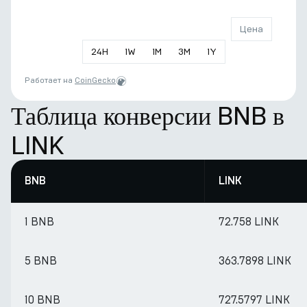
Цена
24
H
1
W
1
M
3
M
1
Y
Работает на
CoinGecko
Таблица конверсии BNB в
LINK
BNB
LINK
1 BNB
72.758 LINK
5 BNB
363.7898 LINK
10 BNB
727.5797 LINK