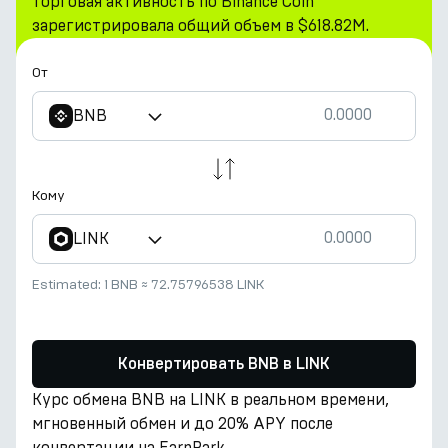
торговая активность по Binance Coin
зарегистрировала общий объем в $618.82M.
От
BNB
Кому
LINK
Estimated:
1 BNB
≈
72.75796538 LINK
Конвертировать BNB в LINK
Курс обмена BNB на LINK в реальном времени,
мгновенный обмен и до 20% APY после
конвертации на EarnPark.