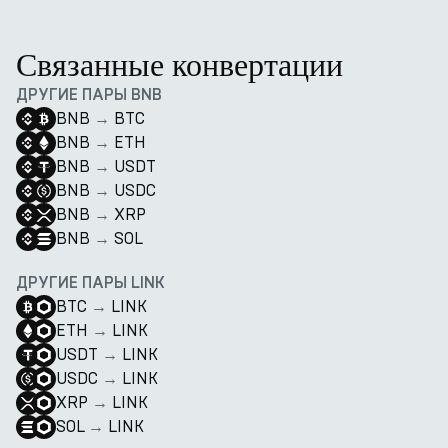
Связанные конвертации
ДРУГИЕ ПАРЫ BNB
BNB
→
BTC
BNB
→
ETH
BNB
→
USDT
BNB
→
USDC
BNB
→
XRP
BNB
→
SOL
ДРУГИЕ ПАРЫ LINK
BTC
→
LINK
ETH
→
LINK
USDT
→
LINK
USDC
→
LINK
XRP
→
LINK
SOL
→
LINK