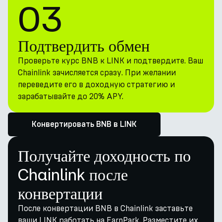
03
Подтвердить обмен
Проверьте курс BNB к LINK и подтвердите. Ваш
Chainlink зачисляется сразу. При желании
переведите его в доходную стратегию и
зарабатывайте до 20% APY.
Конвертировать BNB в LINK
Получайте доходность по
Chainlink после
конвертации
После конвертации BNB в Chainlink заставьте
ваши LINK работать на EarnPark. Разместите их