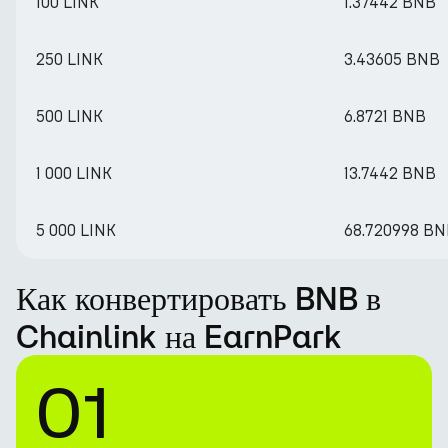
100 LINK
1.37442 BNB
250 LINK
3.43605 BNB
500 LINK
6.8721 BNB
1 000 LINK
13.7442 BNB
5 000 LINK
68.720998 B
Как конвертировать BNB в
Chainlink на EarnPark
01