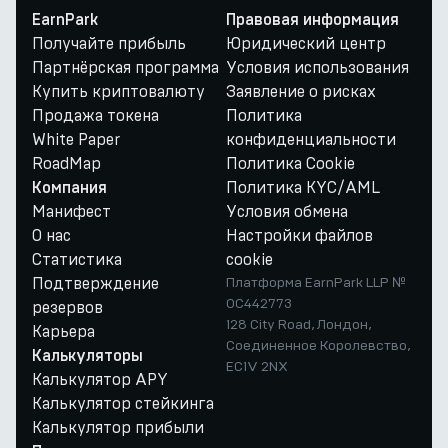
EarnPark
Правовая информация
Получайте прибыль
Юридический центр
Партнёрская программа
Условия использования
Купить криптовалюту
Заявление о рисках
Продажа токена
Политика
White Paper
конфиденциальности
RoadMap
Политика Cookie
Политика KYC/AML
Компания
Манифест
Условия обмена
О нас
Настройки файлов
Статистика
cookie
Подтверждение
Платформа EarnPark LLP №
OC442773
резервов
128 City Road, Лондон,
Карьера
Соединенное Королевство,
Калькуляторы
EC1V 2NX
Калькулятор APY
Калькулятор стейкинга
Калькулятор прибыли