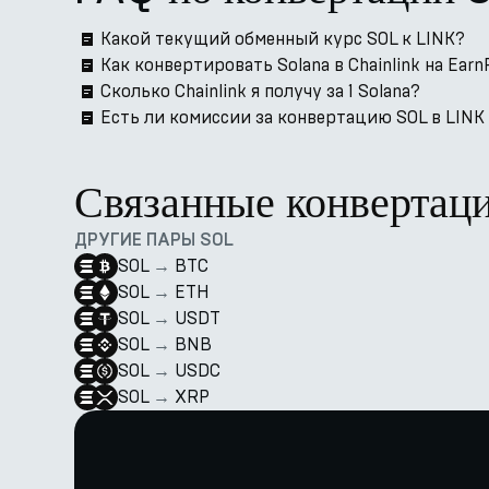
Какой текущий обменный курс SOL к LINK?
Как конвертировать Solana в Chainlink на Earn
Сколько Chainlink я получу за 1 Solana?
Есть ли комиссии за конвертацию SOL в LINK 
Связанные конвертац
ДРУГИЕ ПАРЫ SOL
SOL
→
BTC
SOL
→
ETH
SOL
→
USDT
SOL
→
BNB
SOL
→
USDC
SOL
→
XRP