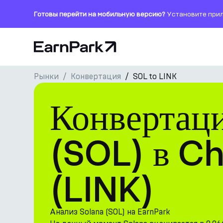
Готовы перейти на мобильную версию?
Установите прил
Главная страница
Рынки
Конвертация
SOL to LINK
Продукты
Конвертац
Рынки
Калькуляторы
(SOL) в Ch
Токен PARK
(LINK)
Ресурсы
Компания
Анализ Solana (SOL) на EarnPark