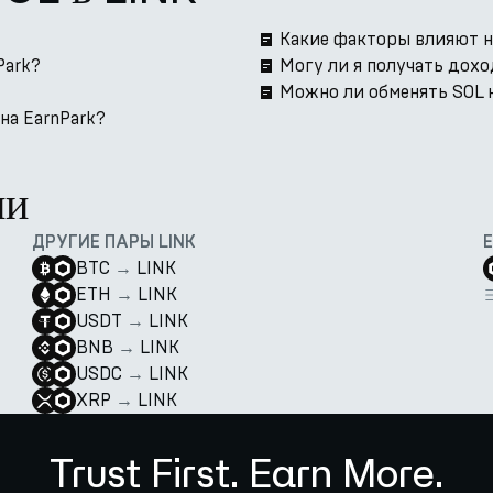
Какие факторы влияют на
Park?
Могу ли я получать дохо
Можно ли обменять SOL н
на EarnPark?
ии
ДРУГИЕ ПАРЫ LINK
BTC
→
LINK
ETH
→
LINK
USDT
→
LINK
BNB
→
LINK
USDC
→
LINK
XRP
→
LINK
Trust First. Earn More.