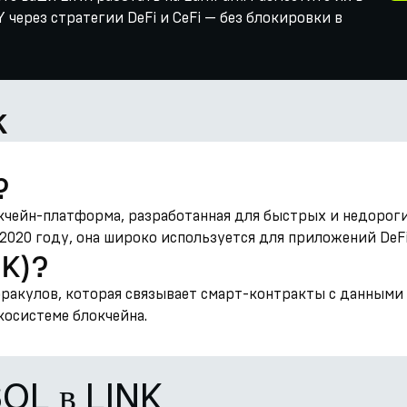
через стратегии DeFi и CeFi — без блокировки в
k
?
кчейн-платформа, разработанная для быстрых и недорог
2020 году, она широко используется для приложений DeFi
NK)?
 оракулов, которая связывает смарт-контракты с данными
косистеме блокчейна.
SOL в LINK