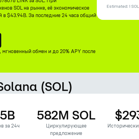
678076 LINK за SOL. При
Estimated:
1 SOL
кенов SOL на рынке, её экономическое
 в $43.94B. За последние 24 часа общий
и, мгновенный обмен и до 20% APY после
 Solana (SOL)
45B
582M SOL
$29
в за 24ч
Циркулирующее
Исторически
предложение