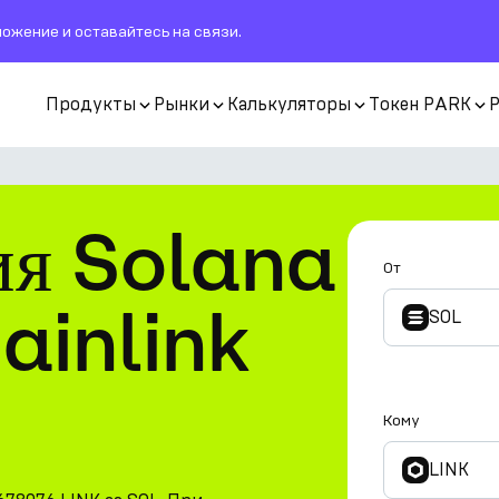
ожение и оставайтесь на связи.
Продукты
Рынки
Калькуляторы
Токен PARK
ия Solana
От
ainlink
SOL
Кому
LINK