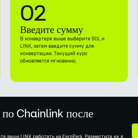
02
Введите сумму
В конвертере выше выберите SOL и
LINK, затем введите сумму для
конвертации. Текущий курс
обновляется мгновенно.
 по Chainlink после
ьте ваши LINK работать на EarnPark. Разместите их в