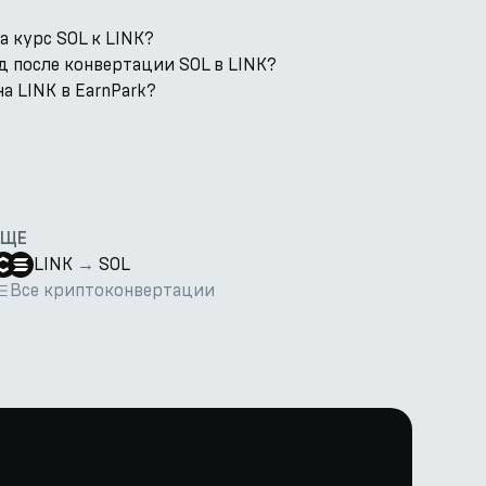
 курс SOL к LINK?
д после конвертации SOL в LINK?
а LINK в EarnPark?
ЕЩЕ
LINK
→
SOL
Все криптоконвертации