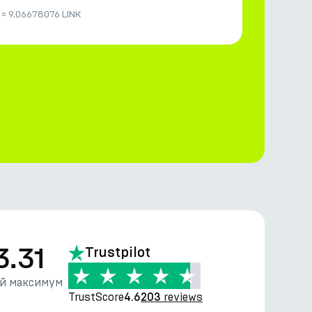
≈
9.06678076 LINK
3.31
Trustpilot
й максимум
TrustScore
reviews
4.6
203