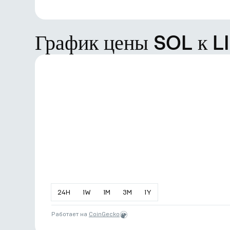
График цены SOL к L
24
H
1
W
1
M
3
M
1
Y
Работает на
CoinGecko