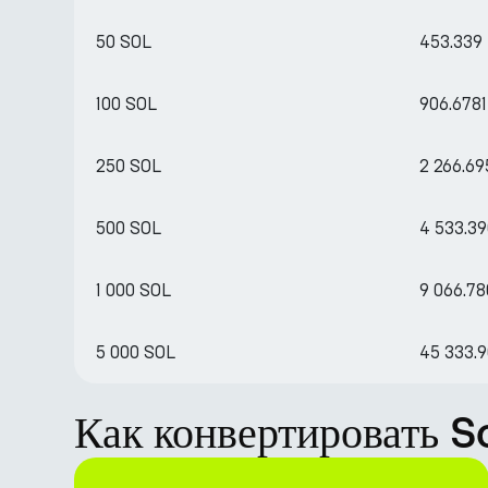
50 SOL
453.339
100 SOL
906.6781
250 SOL
2 266.69
500 SOL
4 533.3
1 000 SOL
9 066.7
5 000 SOL
45 333.
Как конвертировать S