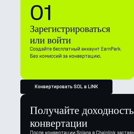
01
Зарегистрироваться
или войти
Создайте бесплатный аккаунт EarnPark.
Без комиссий за конвертацию.
Конвертировать SOL в LINK
Получайте доходность
конвертации
После конвертации Solana в Chainlink застав