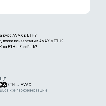
а курс AVAX к ETH?
од после конвертации AVAX в ETH?
 на ETH в EarnPark?
ЕЩЕ
ETH
→
AVAX
Все криптоконвертации