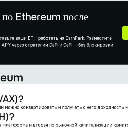
 по Ethereum после
тавьте ваши ETH работать на EarnPark. Разместите
 APY через стратегии DeFi и CeFi — без блокировки
reum
AVAX)?
й можно конвертировать и получать с него доходность на
TH)?
н-платформа и вторая по рыночной капитализации крипт