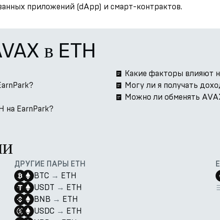
ованных приложений (dApp) и смарт-контрактов.
AVAX в ETH
Какие факторы влияют н
EarnPark?
Могу ли я получать дох
Можно ли обменять AVAX
 на EarnPark?
ии
ДРУГИЕ ПАРЫ ETH
BTC
→
ETH
USDT
→
ETH
BNB
→
ETH
USDC
→
ETH