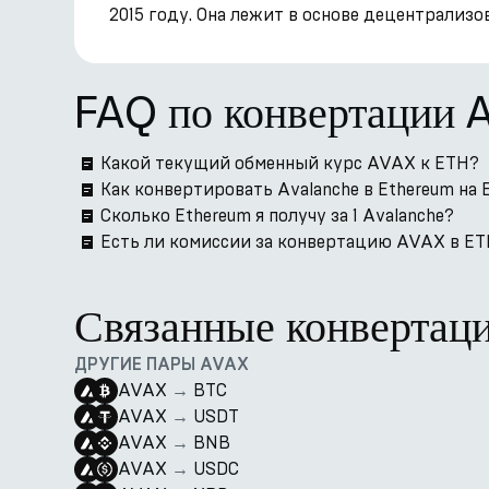
2015 году. Она лежит в основе децентрализ
FAQ по конвертации 
Какой текущий обменный курс AVAX к ETH?
Как конвертировать Avalanche в Ethereum на 
Сколько Ethereum я получу за 1 Avalanche?
Есть ли комиссии за конвертацию AVAX в ETH
Связанные конвертац
ДРУГИЕ ПАРЫ AVAX
AVAX
→
BTC
AVAX
→
USDT
AVAX
→
BNB
AVAX
→
USDC