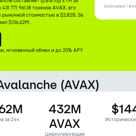
che составляет {{rateTo}} ETH за
Estimated:
1 AV
1 771 961.18 токенов AVAX, его
рыночной стоимостью в $2.82B. За
ил $136.62M.
ни, мгновенный обмен и до 20% APY
 Avalanche (AVAX)
.62M
432M
$14
AVAX
в за 24ч
Исторически
Циркулирующее