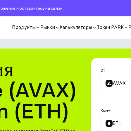
ожение и оставайтесь на связи.
Продукты
Рынки
Калькуляторы
Токен PARK
ия
От
 (AVAX)
AVAX
m (ETH)
Кому
ETH