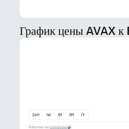
График цены AVAX к
24
H
1
W
1
M
3
M
1
Y
Работает на
CoinGecko