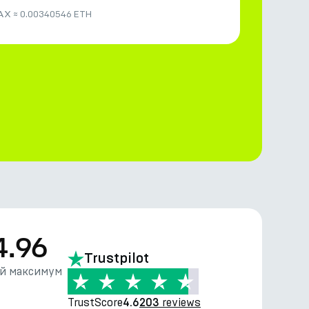
AX
≈
0.00340546 ETH
4.96
Trustpilot
й максимум
TrustScore
reviews
4.6
203