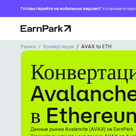
Готовы перейти на мобильную версию?
Установите прил
Главная страница
Рынки
Конвертация
AVAX to ETH
Продукты
Конвертац
Рынки
Калькуляторы
Avalanche
Токен PARK
в Ethereu
Ресурсы
Компания
Данные рынка Avalanche (AVAX) на EarnPark