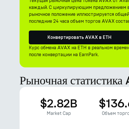
Текущая рыночная цена токена AVAX от Avalan
каждый. С циркулирующим предложением в 43
рыночное положение иллюстрируется общей 
последние 24 часа объем торгов AVAX состав
Конвертировать AVAX в ETH
Курс обмена AVAX на ETH в реальном време
после конвертации на EarnPark.
Рыночная статистика
$2.82B
$136
Market Cap
Объем торго