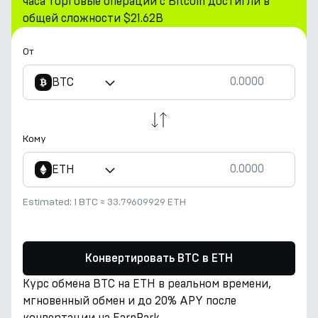
часа торговые операции с Bitcoin достигли в
общей сложности $21.62B
От
BTC
Кому
ETH
Estimated:
1 BTC
≈
33.79609929 ETH
Конвертировать BTC в ETH
Курс обмена BTC на ETH в реальном времени,
мгновенный обмен и до 20% APY после
конвертации на EarnPark.