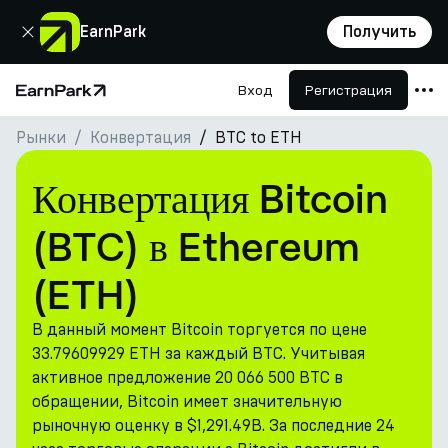
Закрыть
EarnPark
Получить
Вход
Регистрация
Главная страница
Рынки
Конвертация
BTC to ETH
Продукты
Рынки
Конвертация Bitcoin
Калькуляторы
(BTC) в Ethereum
Токен PARK
(ETH)
Ресурсы
В данный момент Bitcoin торгуется по цене
Компания
33.79609929 ETH за каждый BTC. Учитывая
активное предложение 20 066 500 BTC в
обращении, Bitcoin имеет значительную
рыночную оценку в $1,291.49B. За последние 24