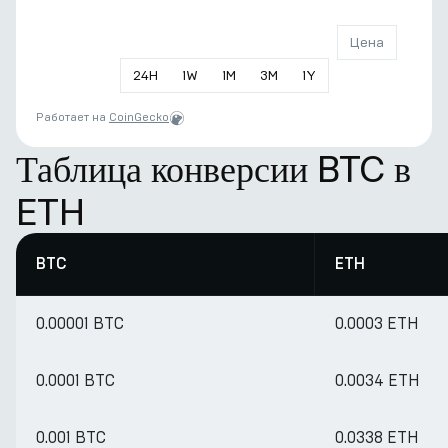
Цена
24
H
1
W
1
M
3
M
1
Y
Работает на
CoinGecko
Таблица конверсии BTC в
ETH
BTC
ETH
0.00001 BTC
0.0003 ETH
0.0001 BTC
0.0034 ETH
0.001 BTC
0.0338 ETH