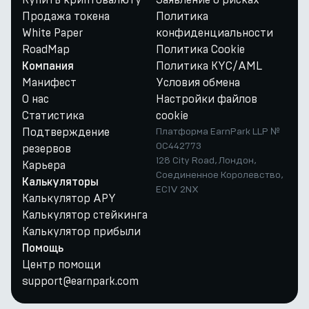
Продажа токена
Политика
White Paper
конфиденциальности
RoadMap
Политика Cookie
Политика KYC/AML
Компания
Манифест
Условия обмена
О нас
Настройки файлов
Статистика
cookie
Подтверждение
Платформа EarnPark LLP №
OC442773
резервов
128 City Road, Лондон,
Карьера
Соединенное Королевство,
Калькуляторы
EC1V 2NX
Калькулятор APY
Калькулятор стейкинга
Калькулятор прибыли
Помощь
Центр помощи
support@earnpark.com