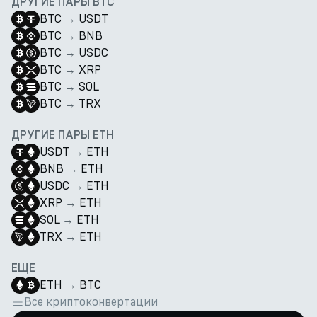
ДРУГИЕ ПАРЫ BTC
BTC
→
USDT
BTC
→
BNB
BTC
→
USDC
BTC
→
XRP
BTC
→
SOL
BTC
→
TRX
ДРУГИЕ ПАРЫ ETH
USDT
→
ETH
BNB
→
ETH
USDC
→
ETH
XRP
→
ETH
SOL
→
ETH
TRX
→
ETH
ЕЩЕ
ETH
→
BTC
Все криптоконвертации