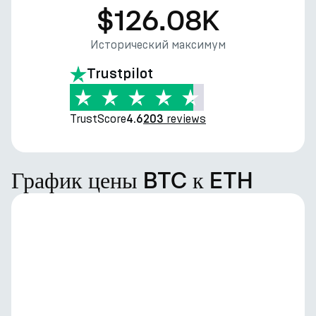
$126.08K
Исторический максимум
Trustpilot
TrustScore
reviews
4.6
203
График цены BTC к ETH