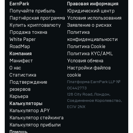
EarnPark
Правовая информация
Получайте прибыль
Юридический центр
Партнёрская программа
Условия использования
Купить криптовалюту
Заявление о рисках
Продажа токена
Политика
White Paper
конфиденциальности
RoadMap
Политика Cookie
Политика KYC/AML
Компания
Манифест
Условия обмена
О нас
Настройки файлов
Статистика
cookie
Подтверждение
Платформа EarnPark LLP №
OC442773
резервов
128 City Road, Лондон,
Карьера
Соединенное Королевство,
Калькуляторы
EC1V 2NX
Калькулятор APY
Калькулятор стейкинга
Калькулятор прибыли
Помощь