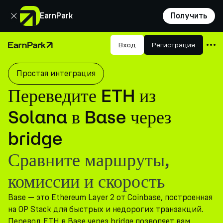
Закрыть
EarnPark
Получить
Продукты
Вход
Регистрация
Главная страница
Рынки
Простая интеграция
Калькуляторы
Переведите ETH из
Токен PARK
Solana в Base через
Ресурсы
bridge
Компания
Сравните маршруты,
комиссии и скорость
Base — это Ethereum Layer 2 от Coinbase, построенная
на OP Stack для быстрых и недорогих транзакций.
Перевод ETH в Base через bridge позволяет вам