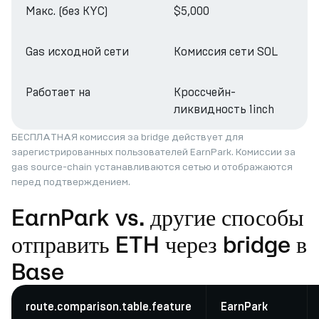
Макс. (без KYC)
$5,000
Gas исходной сети
Комиссия сети SOL
Работает на
Кроссчейн-
ликвидность 1inch
БЕСПЛАТНАЯ комиссия за bridge действует для
зарегистрированных пользователей EarnPark. Комиссии за
gas source-chain устанавливаются сетью и отображаются
перед подтверждением.
EarnPark vs. другие способы
отправить ETH через bridge в
Base
route.comparison.table.feature
EarnPark