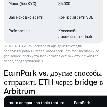
Макс. (без KYC)
$5,000
Gas исходной сети
Комиссия сети SOL
Работает на
Кроссчейн-
ликвидность 1inch
БЕСПЛАТНАЯ комиссия за bridge действует для
зарегистрированных пользователей EarnPark. Комиссии за
gas source-chain устанавливаются сетью и отображаются
перед подтверждением.
EarnPark vs. другие способы
отправить ETH через bridge в
Arbitrum
route.comparison.table.feature
EarnPark