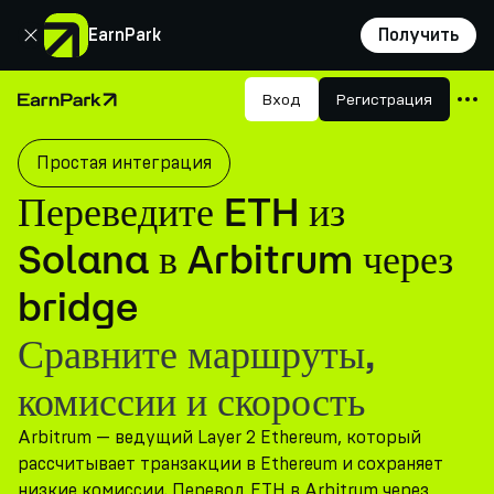
Закрыть
EarnPark
Получить
Продукты
Вход
Регистрация
Главная страница
Рынки
Простая интеграция
Калькуляторы
Переведите ETH из
Токен PARK
Solana в Arbitrum через
Ресурсы
bridge
Компания
Сравните маршруты,
комиссии и скорость
Arbitrum — ведущий Layer 2 Ethereum, который
рассчитывает транзакции в Ethereum и сохраняет
низкие комиссии. Перевод ETH в Arbitrum через