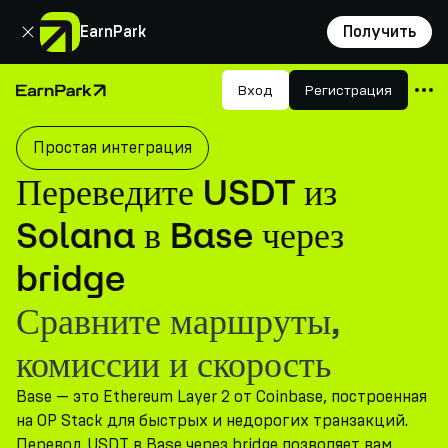
Закрыть
EarnPark
Получить
Продукты
Вход
Регистрация
Главная страница
Рынки
Простая интеграция
Калькуляторы
Переведите USDT из
Токен PARK
Solana в Base через
Ресурсы
bridge
Компания
Сравните маршруты,
комиссии и скорость
Base — это Ethereum Layer 2 от Coinbase, построенная
на OP Stack для быстрых и недорогих транзакций.
Перевод USDT в Base через bridge позволяет вам