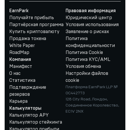
EarnPark
Правовая информация
Получайте прибыль
Юридический центр
Партнёрская программа
Условия использования
Купить криптовалюту
Заявление о рисках
Продажа токена
Политика
White Paper
конфиденциальности
RoadMap
Политика Cookie
Политика KYC/AML
Компания
Манифест
Условия обмена
О нас
Настройки файлов
Статистика
cookie
Подтверждение
Платформа EarnPark LLP №
OC442773
резервов
128 City Road, Лондон,
Карьера
Соединенное Королевство,
Калькуляторы
EC1V 2NX
Калькулятор APY
Калькулятор стейкинга
Калькулятор прибыли