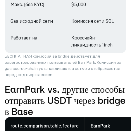
Макс. (без KYC)
$5,000
Gas исходной сети
Комиссия сети SOL
Работает на
Кроссчейн-
ликвидность 1inch
БЕСПЛАТНАЯ комиссия за bridge действует для
зарегистрированных пользователей EarnPark. Комиссии за
gas source-chain устанавливаются сетью и отображаются
перед подтверждением.
EarnPark vs. другие способы
отправить USDT через bridge
в Base
route.comparison.table.feature
EarnPark