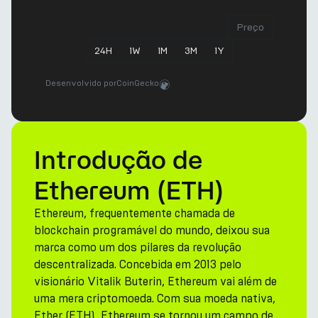
Preço
24
H
1
W
1
M
3
M
1
Y
Desenvolvido por
CoinGecko
Introdução de
Ethereum (ETH)
Ethereum, frequentemente chamada de
blockchain programável do mundo, deixou sua
marca como um dos pilares da revolução
descentralizada. Concebida em 2013 pelo
visionário Vitalik Buterin, Ethereum vai além de
uma mera criptomoeda. Com sua moeda nativa,
Ether (ETH), Ethereum se tornou um campo de